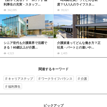
利厚生の充実・スタッフ...
度？1人1人のライフスタ...
342,095
39,021
記事を読む
シニア世代も介護業界で活躍で
介護派遣ってどんな働き方？正
きる！60歳以上が介護...
社員・パートとの違いや...
4,523
2,405
関連するキーワード
キャリアステップ
ワークライフバランス
介護
福利厚生
ピックアップ