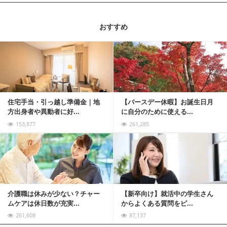
おすすめ
記事を読む
住宅手当・引っ越し準備金｜地
【バースデー休暇】お誕生日月
方出身者や異動者に好...
に自分のために使える...
153,877
261,285
記事を読む
介護職は休みが少ない？チャー
【新卒向け】就活中の学生さん
ムケアは休日数が充実...
からよくある質問をピ...
261,608
87,137