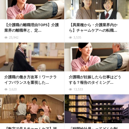
【介護職の離職理由TOP5】介護
【異業種から・介護業界内か
業界の離職率と、定...
ら】チャームケアへの転職...
25,942
3,535
記事を読む
介護職の働き方改革！ワークラ
介護職が妊娠したら仕事はどう
イフバランスを重視した...
する？報告のタイミング...
3,620
13,533
記事を読む
【数字で見るチャームケア】福
「時間給社員」ってどんな制