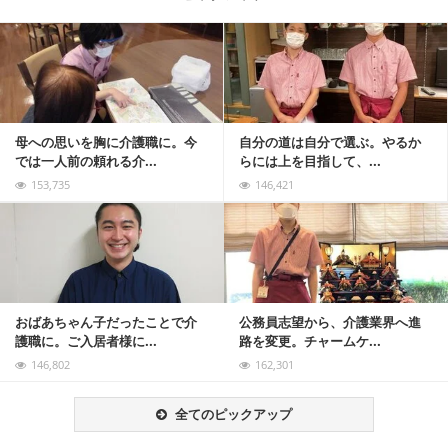
記事を読む
母への思いを胸に介護職に。今
自分の道は自分で選ぶ。やるか
では一人前の頼れる介...
らには上を目指して、...
153,735
146,421
記事を読む
おばあちゃん子だったことで介
公務員志望から、介護業界へ進
護職に。ご入居者様に...
路を変更。チャームケ...
146,802
162,301
全てのピックアップ