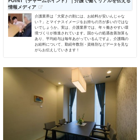
POINT（チャームポイント）｜介護で働くリアルを伝える
情報メディア
介護業界は「大変さの割には、お給料が安いんじゃな
い？」とマイナスイメージをお持ちの方が多いのではな
いでしょうか。実は、介護業界では、年々働きやすい環
境づくりが推進されています。国からの処遇改善加算も
あり、平均給与は毎年あがっているんですよ。介護職の
お給料について、勤続年数別・資格別などデータを見な
がらお伝えしていきます！