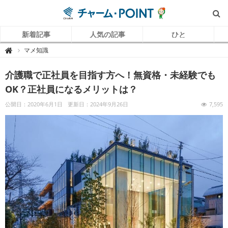
新着記事
人気の記事
ひと
チ
マメ知識

ャ
ー
ム
介護職で正社員を目指す方へ！無資格・未経験でも
P
O
I
OK？正社員になるメリットは？
N
T
（
公開日：2020年6月1日
更新日：2024年9月26日
7,595
チ
ャ
ー
ム
ポ
イ
ン
ト
）
｜
介
護
で
働
く
リ
ア
ル
を
伝