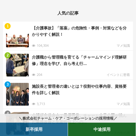
人気の記事
む
1
【介護事故】「落薬」の危険性・事例・対策などを分
かりやすく解説！
104,304
マメ知識
む
2
介護職から管理職を育てる「チャームマインド理解研
修」理念を学び、自ら考え行...
204
イベントに密着
む
3
施設長と管理者の違いとは？役割や仕事内容、資格要
件を詳しく解説
3,713
マメ知識
む
4
介護研究発表会で最優秀賞。チャーム水元公園が挑ん
＼株式会社チャーム・ケア・コーポレーションの採用情報／
だ業務改善と生産性向上への...
新卒採用
中途採用
186
スタッフの生の声