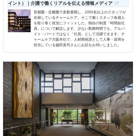
イント）｜介護で働くリアルを伝える情報メディア
首都圏・近畿圏で多数展開し、2000名以上のスタッフが
在籍しているチャームケア。そこで働くスタッフ各個人
を取り巻く状況にフィットした、独自の制度「時間給社
員」について解説します。少ない勤務時間でも、アルバ
イト・パートではなく「社員」として活躍できます。チ
ャームケア大阪本社で、人材開発課として人事・採用を
担当している越田直司さんにお話をお伺いしました。