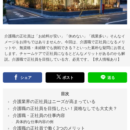
え
る
情
報
メ
デ
ィ
ア
介護職の正社員は「お給料が安い」「休めない」「残業多い」そんなイ
メージをお持ちではありませんか。今回は、介護職で正社員になるメリ
ットや、無資格・未経験でも挑戦できる？といった素朴な疑問にお答え
します。チャームケアで正社員になるとどんなメリットがあるのかも解
説。介護職で正社員を目指している方、必見です。【求人情報あり】
シェア
ポスト
送る
目次
介護業界の正社員はニーズが高まっている
介護職の正社員を目指したい！資格なしでも大丈夫？
介護職・正社員の仕事内容
具体的な仕事内容の例
介護職の正社員で働く3つのメリット