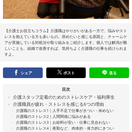
え
る
情
報
メ
デ
ィ
ア
【介護士お役立ちコラム】介護職はやりがいがある一方で、悩みやスト
レスを抱えている方も多いもの。辞めたいと感じる原因と、チャームケ
アが実施している対処法や取り組みをご紹介します。個人では解消が難
しいことも、組織で改善すれば、気持ちよく介護職の仕事を続けられま
すよ。
シェア
ポスト
送る
目次
介護スタッフ定着のためのストレスケア・福利厚生
介護職員が疲れ・ストレスを感じる6つの理由
介護職のストレス1｜人手不足で仕事がきつい・休めない
介護職のストレス2｜人間関係に悩みがある
介護職のストレス3｜お給料が安い・仕事に見合わない
介護職のストレス4｜夜勤など、肉体的・体力的にきつい