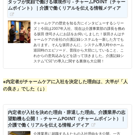
タッフが笑顔で働ける環境作り - チャームPOINT（チャー
ムポイント）｜介護で働くリアルを伝える情報メディア
チャームケアの歴史を知る方にインタビューするシリー
ズ｜今回は2007年入社、現在は介護事業部の課長を務め
る坂田 啓司さんにお話をお伺いしました！坂田さんはチ
ャームケアの全社の介護記録システムを一新した方でも
あります。そんな坂田さんに、システム導入時やホーム
巡回時のエピソード、普段から大切にしていること、こ
れからの意気込みなどを語って頂きました。介護記録シ
ステム"CSE"の導入に関する裏側も大公開！
※内定者がチャームケアに入社を決定した理由は、大半が「人
の良さ」でした（↓）
内定者が入社を決めた理由・辞退した理由。介護業界の志
望動機も公開！ - チャームPOINT（チャームポイント）｜
介護で働くリアルを伝える情報メディア
介護業界に就職する人たちの入社理由を大公開。一方