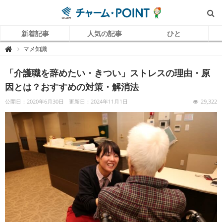
新着記事
人気の記事
ひと
チ
マメ知識

ャ
ー
ム
「介護職を辞めたい・きつい」ストレスの理由・原
P
O
I
因とは？おすすめの対策・解消法
N
T
（
公開日：2020年6月30日
更新日：2024年11月1日
29,322
チ
ャ
ー
ム
ポ
イ
ン
ト
）
｜
介
護
で
働
く
リ
ア
ル
を
伝