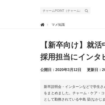
チ

マメ知識
ャ
ー
ム
P
O
【新卒向け】就活
I
N
T
（
採用担当にインタ
チ
ャ
ー
ム
公開日：2020年3月12日
更新日：20
ポ
イ
ン
ト
）
新卒説明会・インターンなどで学生さ
｜
介
をまとめました。チャーム・ケア・コ
護
で
として勤務されている中島 栞(なかじ
働
く