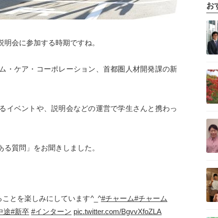
お
記事を読む
説明会に参加する時期ですね。
ム・ケア・コーポレーション、首都圏人材開発課の新
記事を読む
るイベントや、説明会などの運営で学生さんと携わっ
記事を読む
ある質問」をお聞きしました。
記事を読む
ことを楽しみにしています^_^
#チャーム
#チャーム
中途
#新卒
#インターン
pic.twitter.com/BgvvXfoZLA
記事を読む