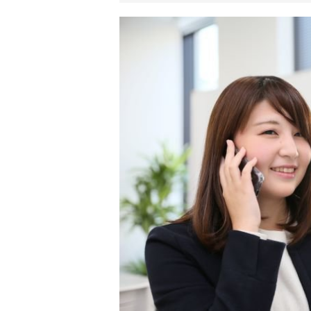
リ
ア
ル
を
伝
え
る
情
報
メ
デ
ィ
ア