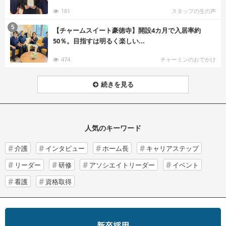
181
スタッフの生の声
む
5
【チャームスイート豪徳寺】開設4カ月で入居率約
50％。目指すは明るく楽しい...
474
チャーミンのおでかけ
続きを見る
人気のキーワード
介護
インタビュー
ホーム長
キャリアステップ
リーダー
研修
アソシエイトリーダー
イベント
看護
資格取得
新卒採用