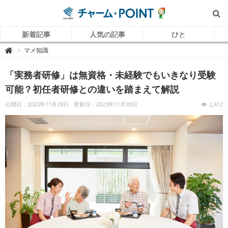
新着記事
人気の記事
ひと
チ
マメ知識

ャ
ー
ム
「実務者研修」は無資格・未経験でもいきなり受験
P
O
I
可能？初任者研修との違いを踏まえて解説
N
T
（
公開日：2023年11月28日
更新日：2023年11月28日
2,412
チ
ャ
ー
ム
ポ
イ
ン
ト
）
｜
介
護
で
働
く
リ
ア
ル
を
伝