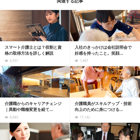
関連する記事
記事を読む
スマート介護士とは？役割と資
入社のきっかけは会社説明会で
格の取得方法を詳しく解説
好感を持ったこと。笑顔...
5,531
1,447
記事を読む
介護職からのキャリアチェンジ
介護職員がスキルアップ・技術
｜異動や職種変更を経て...
向上のために身につける...
8,683
17,142
記事を読む