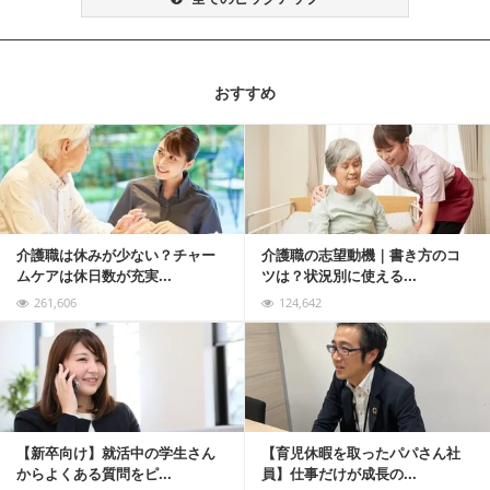
おすすめ
記事を読む
介護職は休みが少ない？チャー
介護職の志望動機｜書き方のコ
ムケアは休日数が充実...
ツは？状況別に使える...
261,606
124,642
記事を読む
【新卒向け】就活中の学生さん
【育児休暇を取ったパパさん社
からよくある質問をピ...
員】仕事だけが成長の...