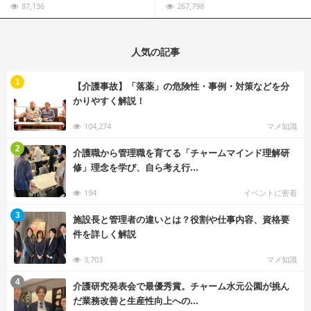
87,136
267,798
人気の記事
む
1
【介護事故】「落薬」の危険性・事例・対策などを分
かりやすく解説！
104,274
マメ知識
む
2
介護職から管理職を育てる「チャームマインド理解研
修」理念を学び、自ら考え行...
194
イベントに密着
む
3
施設長と管理者の違いとは？役割や仕事内容、資格要
件を詳しく解説
3,703
マメ知識
む
4
介護研究発表会で最優秀賞。チャーム水元公園が挑ん
だ業務改善と生産性向上への...