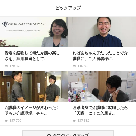
ピックアップ
記事を読む
現場を経験して得た介護の楽し
おばあちゃん子だったことで介
さを、採用担当として...
護職に。ご入居者様に...
178,375
146,802
記事を読む
介護職のイメージが変わった！
理系出身で介護職に就職したら
明るい介護現場、チャ...
「天職」に！ご入居者...
157,779
137,582
全てのピックアップ