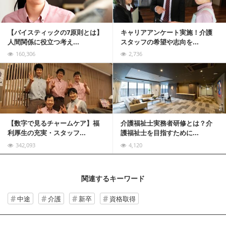
【バイスティックの7原則とは】
キャリアアンケート実施！介護
人間関係に役立つ考え...
スタッフの希望や志向を...
160,306
2,736
記事を読む
【数字で見るチャームケア】福
介護福祉士実務者研修とは？介
利厚生の充実・スタッフ...
護福祉士を目指すために...
342,093
4,120
関連するキーワード
中途
介護
新卒
資格取得