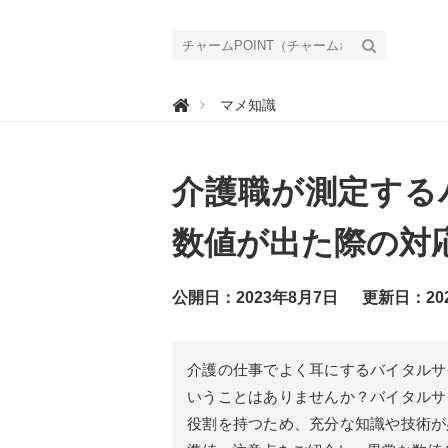
チ

マメ知識
ャ
ー
ム
P
O
介護職が測定する
I
N
T
（
数値が出た際の対
チ
ャ
ー
ム
公開日：2023年8月7日
更新日：20
ポ
イ
ン
ト
）
介護の仕事でよく耳にするバイタルサ
｜
介
いうことはありませんか？バイタルサ
護
で
役割を持つため、充分な知識や技術が
働
く