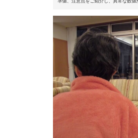
準値、注意点をご紹介し、異常な数値
リ
ア
ル
を
伝
え
る
情
報
メ
デ
ィ
ア