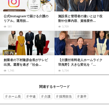
公式Instagramで届ける介護の
施設長と管理者の違いとは？役
リアル。運用担...
割や仕事内容、資格要件...
581
3,709
記事を読む
創業者の下村隆彦会長がテレビ
【介護付有料老人ホームライク
出演。還暦を過ぎ「社会...
羽曳野】大きな変化を「...
1,745
5,734
関連するキーワード
ホーム長
中途
介護
採用担当
新卒