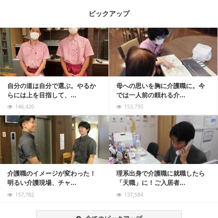
ピックアップ
記事を読む
自分の道は自分で選ぶ。やるか
母への思いを胸に介護職に。今
らには上を目指して、...
では一人前の頼れる介...
146,420
153,735
記事を読む
介護職のイメージが変わった！
理系出身で介護職に就職したら
明るい介護現場、チャ...
「天職」に！ご入居者...
157,782
137,584