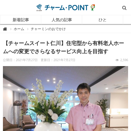
新着記事
人気の記事
ひと
チ
ホーム
チャーミンのおでかけ

ャ
ー
ム
【チャームスイート仁川】住宅型から有料老人ホー
P
O
I
ムへの変更でさらなるサービス向上を目指す
N
T
（
公開日：2021年7月27日
更新日：2021年7月27日
2,596
チ
ャ
ー
ム
ポ
イ
ン
ト
）
｜
介
護
で
働
く
リ
ア
ル
を
伝