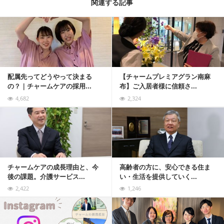
関連する記事
記事を読む
配属先ってどうやって決まる
【チャームプレミアグラン南麻
の？｜チャームケアの採用...
布】ご入居者様に信頼さ...
4,682
2,324
記事を読む
チャームケアの成長理由と、今
高齢者の方に、安心できる住ま
後の課題。介護サービス...
い・生活を提供していく...
2,422
1,246
記事を読む