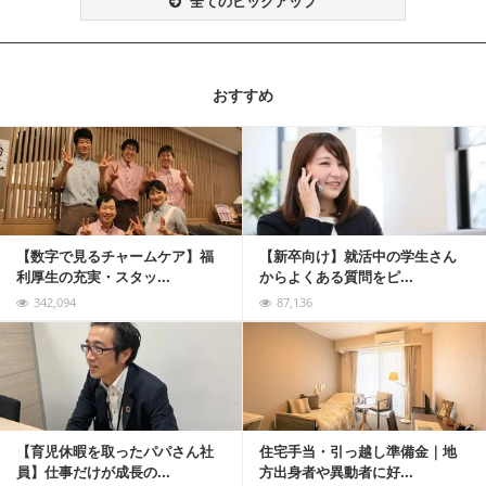
全てのピックアップ
おすすめ
記事を読む
【数字で見るチャームケア】福
【新卒向け】就活中の学生さん
利厚生の充実・スタッ...
からよくある質問をピ...
342,094
87,136
記事を読む
【育児休暇を取ったパパさん社
住宅手当・引っ越し準備金｜地
員】仕事だけが成長の...
方出身者や異動者に好...