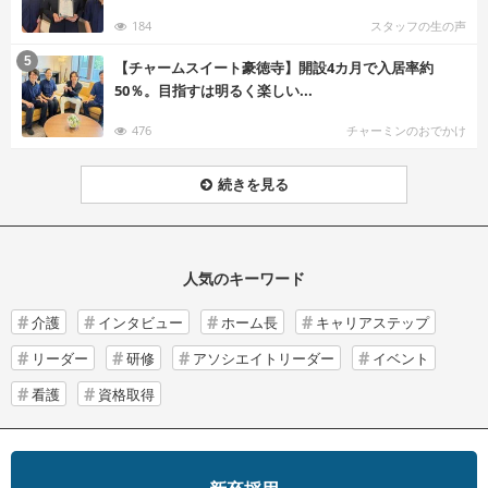
184
スタッフの生の声
む
5
【チャームスイート豪徳寺】開設4カ月で入居率約
50％。目指すは明るく楽しい...
476
チャーミンのおでかけ
続きを見る
人気のキーワード
介護
インタビュー
ホーム長
キャリアステップ
リーダー
研修
アソシエイトリーダー
イベント
看護
資格取得