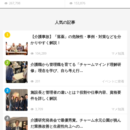
267,798
153,876
人気の記事
む
1
【介護事故】「落薬」の危険性・事例・対策などを分
かりやすく解説！
104,289
マメ知識
む
2
介護職から管理職を育てる「チャームマインド理解研
修」理念を学び、自ら考え行...
201
イベントに密着
む
3
施設長と管理者の違いとは？役割や仕事内容、資格要
件を詳しく解説
3,709
マメ知識
む
4
介護研究発表会で最優秀賞。チャーム水元公園が挑ん
だ業務改善と生産性向上への...