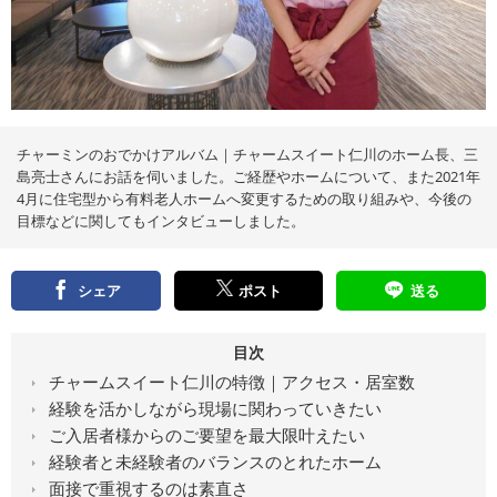
え
る
情
報
メ
デ
ィ
ア
チャーミンのおでかけアルバム｜チャームスイート仁川のホーム長、三
島亮士さんにお話を伺いました。ご経歴やホームについて、また2021年
4月に住宅型から有料老人ホームへ変更するための取り組みや、今後の
目標などに関してもインタビューしました。
シェア
ポスト
送る
目次
チャームスイート仁川の特徴｜アクセス・居室数
経験を活かしながら現場に関わっていきたい
ご入居者様からのご要望を最大限叶えたい
経験者と未経験者のバランスのとれたホーム
面接で重視するのは素直さ