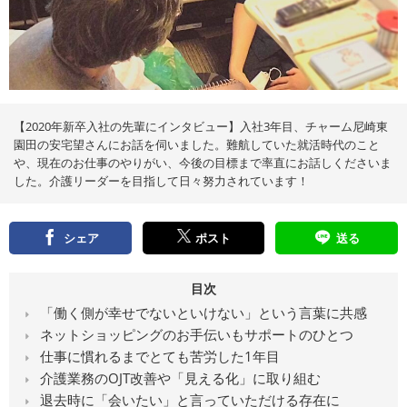
え
る
情
報
メ
デ
ィ
ア
【2020年新卒入社の先輩にインタビュー】入社3年目、チャーム尼崎東
園田の安宅望さんにお話を伺いました。難航していた就活時代のこと
や、現在のお仕事のやりがい、今後の目標まで率直にお話しくださいま
した。介護リーダーを目指して日々努力されています！
シェア
ポスト
送る
目次
「働く側が幸せでないといけない」という言葉に共感
ネットショッピングのお手伝いもサポートのひとつ
仕事に慣れるまでとても苦労した1年目
介護業務のOJT改善や「見える化」に取り組む
退去時に「会いたい」と言っていただける存在に