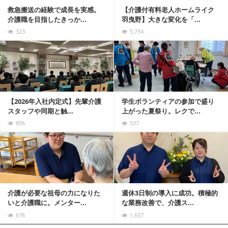
救急搬送の経験で成長を実感。
【介護付有料老人ホームライク
介護職を目指したきっか...
羽曳野】大きな変化を「...
323
5,734
記事を読む
【2026年入社内定式】先輩介護
学生ボランティアの参加で盛り
スタッフや同期と触...
上がった夏祭り。レクで...
896
537
記事を読む
介護が必要な祖母の力になりた
週休3日制の導入に成功。積極的
いと介護職に。メンター...
な業務改善で、介護ス...
676
1,657