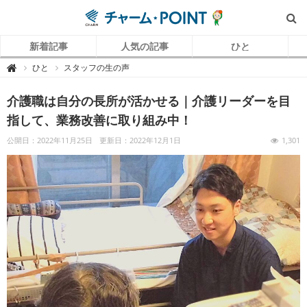
新着記事
人気の記事
ひと
チ
ひと
スタッフの生の声

ャ
ー
ム
介護職は自分の長所が活かせる｜介護リーダーを目
P
O
I
指して、業務改善に取り組み中！
N
T
（
公開日：2022年11月25日
更新日：2022年12月1日
1,301
チ
ャ
ー
ム
ポ
イ
ン
ト
）
｜
介
護
で
働
く
リ
ア
ル
を
伝