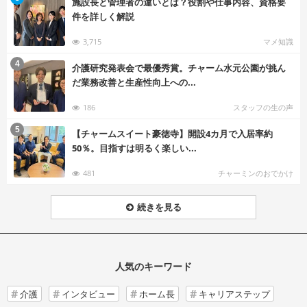
施設長と管理者の違いとは？役割や仕事内容、資格要
件を詳しく解説
3,715
マメ知識
む
4
介護研究発表会で最優秀賞。チャーム水元公園が挑ん
だ業務改善と生産性向上への...
186
スタッフの生の声
む
5
【チャームスイート豪徳寺】開設4カ月で入居率約
50％。目指すは明るく楽しい...
481
チャーミンのおでかけ
続きを見る
人気のキーワード
介護
インタビュー
ホーム長
キャリアステップ