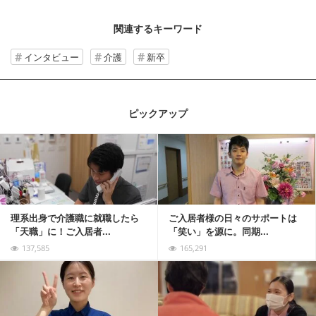
関連するキーワード
インタビュー
介護
新卒
ピックアップ
記事を読む
理系出身で介護職に就職したら
ご入居者様の日々のサポートは
「天職」に！ご入居者...
「笑い」を源に。同期...
137,585
165,291
記事を読む