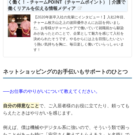
く働く！ - チャームPOINT（チャームポイント）｜介護で
働くリアルを伝える情報メディア
【2020年新卒入社の先輩にインタビュー！】入社2年目、
チャーム枚方山之上の波田優作さんにお話を伺いまし
た。お母様がチャームケアで働いていて就職前から馴染
みがあったとのことで、企業として魅力を感じて入社を
決められたそうです。やるからには上を目指したいとい
う熱い気持ちを胸に、毎日楽しく働いていらっしゃいま
す！
ネットショッピングのお手伝いもサポートのひとつ
──お仕事のやりがいについて教えてください。
自分の得意なこと
で、ご入居者様のお役に立てたり、頼っても
らえたときはやりがいを感じます。
例えば、僕は機械やデジタル系に強いので、そういう類で困っ
たことがあった時に「安宅さん教えてもらえる？」と名指しで