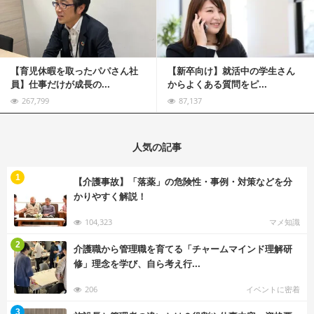
【育児休暇を取ったパパさん社
【新卒向け】就活中の学生さん
員】仕事だけが成長の...
からよくある質問をピ...
267,799
87,137
人気の記事
む
1
【介護事故】「落薬」の危険性・事例・対策などを分
かりやすく解説！
104,323
マメ知識
む
2
介護職から管理職を育てる「チャームマインド理解研
修」理念を学び、自ら考え行...
206
イベントに密着
む
3