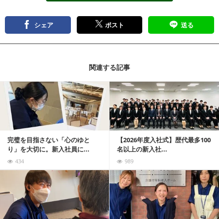
シェア
ポスト
送る
関連する記事
記事を読む
完璧を目指さない「心のゆと
【2026年度入社式】歴代最多100
り」を大切に。新入社員に...
名以上の新入社...
434
989
記事を読む