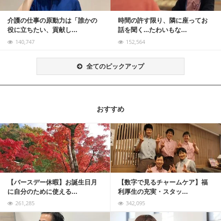
介護の仕事の原動力は「誰かの
時間の許す限り、隣に座ってお
役に立ちたい、貢献し...
話を聞く…たわいもな...
140,747
152,564
全てのピックアップ
おすすめ
記事を読む
【バースデー休暇】お誕生日月
【数字で見るチャームケア】福
に自分のために使える...
利厚生の充実・スタッ...
261,285
342,095
記事を読む