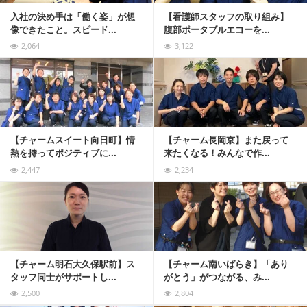
入社の決め手は「働く姿」が想
【看護師スタッフの取り組み】
像できたこと。スピード...
腹部ポータブルエコーを...
2,064
3,122
記事を読む
【チャームスイート向日町】情
【チャーム長岡京】また戻って
熱を持ってポジティブに...
来たくなる！みんなで作...
2,447
2,234
記事を読む
【チャーム明石大久保駅前】ス
【チャーム南いばらき】「あり
タッフ同士がサポートし...
がとう」がつながる、み...
2,500
2,804