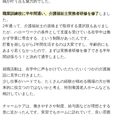
職が叶う点も魅力的でした。
職業訓練校に半年間通い、介護福祉士実務者研修を修了
しまし
た。
2年通って、介護福祉士の資格まで取得する選択肢もありまし
たが、ハローワークの条件として支援を受けている在学中は働
かず学業に専念する、という制限があったんです。
貯蓄を崩しながら2年間生活するのは大変ですし、年齢的にも
あまり若くなかったので、まずは実務者研修を修了できる半年
間頑張ろう！と決めて通学しました。
就職活動は、在学中に声をかけていただいたいくつかの介護施
設に見学に行きました。
少し仕事がハードでも、たくさんの経験が積める職場の方が将
来的に役立つのではないかと考え、特別養護老人ホームなども
検討していました。
チャームケアは、働きやすさや制度、給与面などが理想とする
形に近かったんです。実習でもホームに訪れていて、良い雰囲