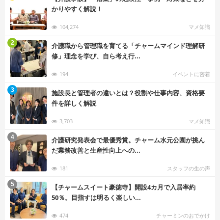
かりやすく解説！
104,274
マメ知識
む
2
介護職から管理職を育てる「チャームマインド理解研
修」理念を学び、自ら考え行...
194
イベントに密着
む
3
施設長と管理者の違いとは？役割や仕事内容、資格要
件を詳しく解説
3,703
マメ知識
む
4
介護研究発表会で最優秀賞。チャーム水元公園が挑ん
だ業務改善と生産性向上への...
181
スタッフの生の声
む
5
【チャームスイート豪徳寺】開設4カ月で入居率約
50％。目指すは明るく楽しい...
474
チャーミンのおでかけ