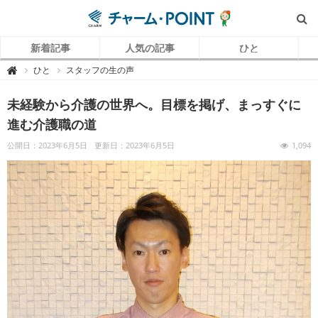
新着記事
人気の記事
ひと
チ
ひと
スタッフの生の声

ャ
ー
ム
未経験から介護の世界へ。目標を掲げ、まっすぐに
P
O
I
進む介護職の道
N
T
（
公開日：2023年6月5日
更新日：2023年6月5日
1,094
チ
ャ
ー
ム
ポ
イ
ン
ト
）
｜
介
護
で
働
く
リ
ア
ル
を
伝