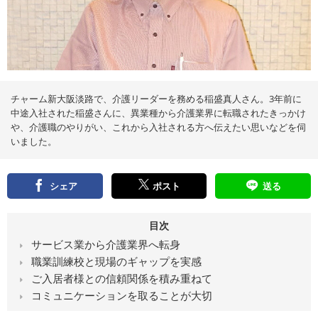
え
る
情
報
メ
デ
ィ
ア
チャーム新大阪淡路で、介護リーダーを務める稲盛真人さん。3年前に
中途入社された稲盛さんに、異業種から介護業界に転職されたきっかけ
や、介護職のやりがい、これから入社される方へ伝えたい思いなどを伺
いました。
シェア
ポスト
送る
目次
サービス業から介護業界へ転身
職業訓練校と現場のギャップを実感
ご入居者様との信頼関係を積み重ねて
コミュニケーションを取ることが大切