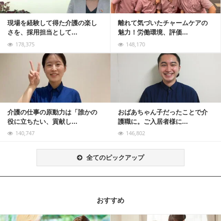
現場を経験して得た介護の楽し
離れて気づいたチャームケアの
さを、採用担当として...
魅力！労働環境、評価...
178,375
148,170
記事を読む
介護の仕事の原動力は「誰かの
おばあちゃん子だったことで介
役に立ちたい、貢献し...
護職に。ご入居者様に...
140,747
146,802
全てのピックアップ
おすすめ
記事を読む