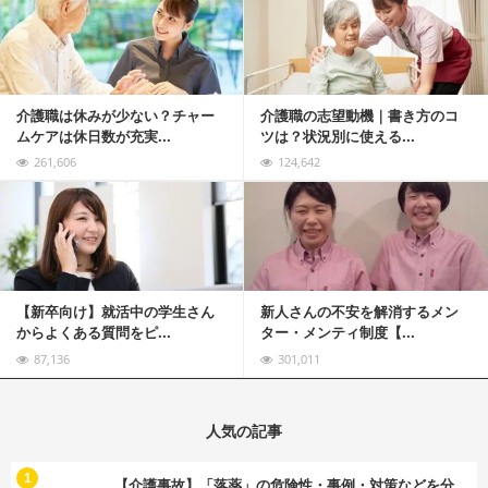
介護職は休みが少ない？チャー
介護職の志望動機｜書き方のコ
ムケアは休日数が充実...
ツは？状況別に使える...
261,606
124,642
記事を読む
【新卒向け】就活中の学生さん
新人さんの不安を解消するメン
からよくある質問をピ...
ター・メンティ制度【...
87,136
301,011
人気の記事
む
1
【介護事故】「落薬」の危険性・事例・対策などを分