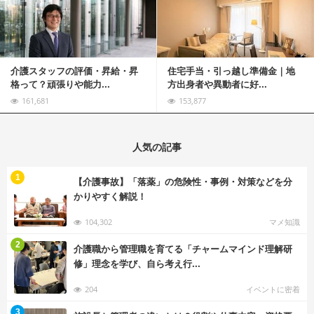
介護スタッフの評価・昇給・昇
住宅手当・引っ越し準備金｜地
格って？頑張りや能力...
方出身者や異動者に好...
161,681
153,877
人気の記事
む
1
【介護事故】「落薬」の危険性・事例・対策などを分
かりやすく解説！
104,302
マメ知識
む
2
介護職から管理職を育てる「チャームマインド理解研
修」理念を学び、自ら考え行...
204
イベントに密着
む
3