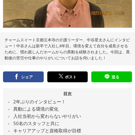
え
る
情
報
メ
デ
ィ
ア
チャームスイート京都立本寺の介護リーダー、中谷星太さんにインタビ
ュー！中谷さんは新卒で入社し8年目。環境を変えて自分を成長させる
ために、慣れ親しんだホームからの異動を経験されました。今回は、異
動後の苦労や仕事のやりがいについてお話を伺いました！
シェア
ポスト
送る
目次
2年ぶりのインタビュー！
異動による環境の変化
入社当初から変わらないやりがい
50名のスタッフと共に
キャリアアップと資格取得が目標