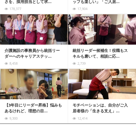
さを、採用担当として求...
ッフも楽しい」「ご入居...
178,377
17,904
記事を読む
介護施設の事務員から統括リー
統括リーダー候補生！役職もス
ダーへのキャリアステッ...
キルも磨いて、相談に応...
8,458
2,739
記事を読む
【3年目にリーダー昇格】悩みも
モチベーションは、自分がご入
あるけれど、理想の目...
居者様の「生きる支え」...
9,300
12,414