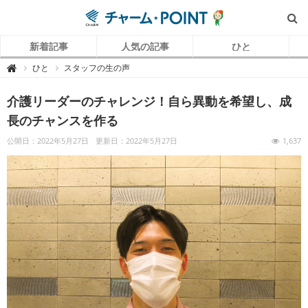
新着記事
人気の記事
ひと
チ
ひと
スタッフの生の声

ャ
ー
ム
介護リーダーのチャレンジ！自ら異動を希望し、成
P
O
I
長のチャンスを作る
N
T
（
公開日：2022年5月27日
更新日：2022年5月27日
1,637
チ
ャ
ー
ム
ポ
イ
ン
ト
）
｜
介
護
で
働
く
リ
ア
ル
を
伝