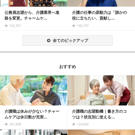
公務員志望から、介護業界へ進
介護の仕事の原動力は「誰かの
路を変更。チャームケ...
役に立ちたい、貢献し...
162,301
140,747
全てのピックアップ
おすすめ
記事を読む
介護職は休みが少ない？チャー
介護職の志望動機｜書き方のコ
ムケアは休日数が充実...
ツは？状況別に使える...
261,608
124,642
記事を読む