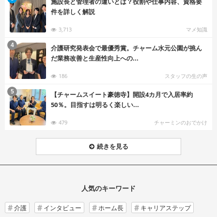
施設長と管理者の違いとは？役割や仕事内容、資格要
件を詳しく解説
3,713
マメ知識
む
4
介護研究発表会で最優秀賞。チャーム水元公園が挑ん
だ業務改善と生産性向上への...
186
スタッフの生の声
む
5
【チャームスイート豪徳寺】開設4カ月で入居率約
50％。目指すは明るく楽しい...
479
チャーミンのおでかけ
続きを見る
人気のキーワード
介護
インタビュー
ホーム長
キャリアステップ