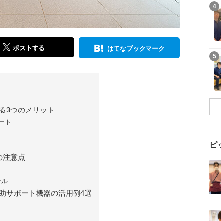
記事を読む
4
ポストする
はてなブックマーク
記事を読む
5
る3つのメリット
ート
ピ
の注意点
記事を読む
ール
助サポート機器の活用例4選
記事を読む