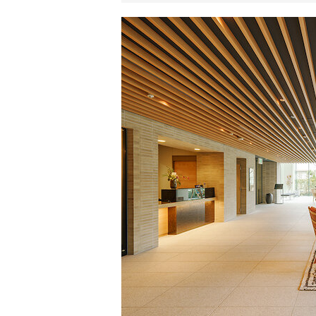
リ
ア
ル
を
伝
え
る
情
報
メ
デ
ィ
ア