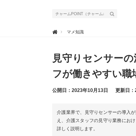
チ

マメ知識
ャ
ー
ム
P
O
見守りセンサーの
I
N
T
（
フが働きやすい職
チ
ャ
ー
ム
公開日：2023年10月13日
更新日：2
ポ
イ
ン
ト
）
介護業界で、見守りセンサーの導入が
｜
介
え、介護スタッフの見守り業務におけ
護
で
詳しく説明します。
働
く