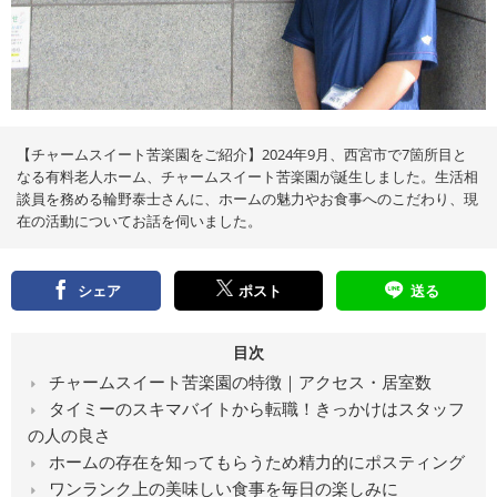
え
る
情
報
メ
デ
ィ
ア
【チャームスイート苦楽園をご紹介】2024年9月、西宮市で7箇所目と
なる有料老人ホーム、チャームスイート苦楽園が誕生しました。生活相
談員を務める輪野泰士さんに、ホームの魅力やお食事へのこだわり、現
在の活動についてお話を伺いました。
シェア
ポスト
送る
目次
チャームスイート苦楽園の特徴｜アクセス・居室数
タイミーのスキマバイトから転職！きっかけはスタッフ
の人の良さ
ホームの存在を知ってもらうため精力的にポスティング
ワンランク上の美味しい食事を毎日の楽しみに