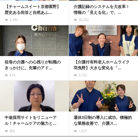
【チャームスイート京都紫野】
介護記録のシステムを大改革！
歴史ある街並と自然あふ...
情報の「見える化」で、...
2,183
20,322
記事を読む
祖母の介護への心残りが転職の
【介護付有料老人ホームライク
きっかけに。先輩のアド...
羽曳野】大きな変化を「...
673
5,735
記事を読む
中途採用サイトをリニューア
週休3日制の導入に成功。積極的
ル！チャームケアの魅力と...
な業務改善で、介護ス...
802
1,657