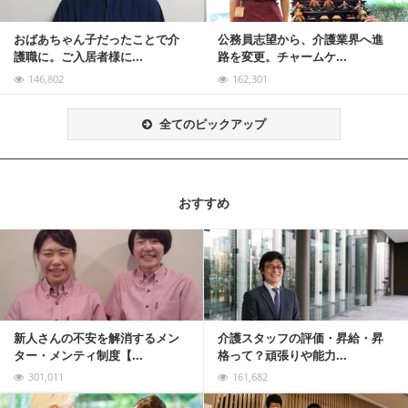
おばあちゃん子だったことで介
公務員志望から、介護業界へ進
護職に。ご入居者様に...
路を変更。チャームケ...
146,802
162,301
全てのピックアップ
おすすめ
記事を読む
新人さんの不安を解消するメン
介護スタッフの評価・昇給・昇
ター・メンティ制度【...
格って？頑張りや能力...
301,011
161,682
記事を読む