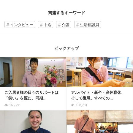
関連するキーワード
インタビュー
中途
介護
生活相談員
ピックアップ
記事を読む
ご入居者様の日々のサポートは
アルバイト・新卒・産休育休、
「笑い」を源に。同期...
そして復帰。すべての...
165,291
158,201
記事を読む