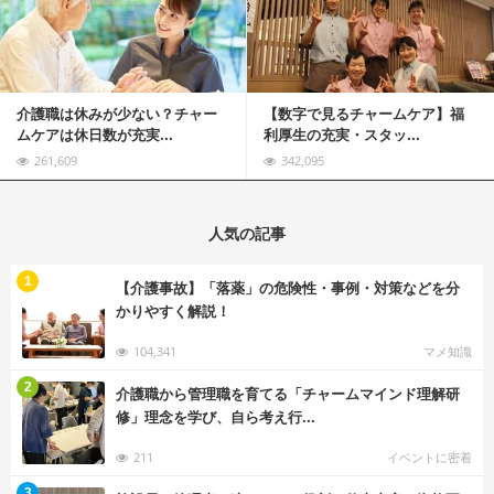
介護職は休みが少ない？チャー
【数字で見るチャームケア】福
ムケアは休日数が充実...
利厚生の充実・スタッ...
261,609
342,095
人気の記事
む
1
【介護事故】「落薬」の危険性・事例・対策などを分
かりやすく解説！
104,341
マメ知識
む
2
介護職から管理職を育てる「チャームマインド理解研
修」理念を学び、自ら考え行...
211
イベントに密着
む
3