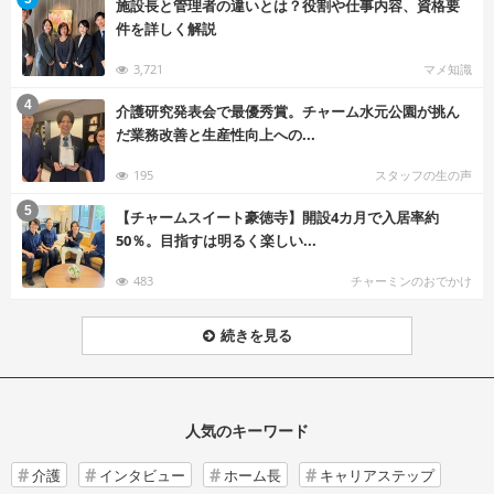
施設長と管理者の違いとは？役割や仕事内容、資格要
件を詳しく解説
3,721
マメ知識
む
4
介護研究発表会で最優秀賞。チャーム水元公園が挑ん
だ業務改善と生産性向上への...
195
スタッフの生の声
む
5
【チャームスイート豪徳寺】開設4カ月で入居率約
50％。目指すは明るく楽しい...
483
チャーミンのおでかけ
続きを見る
人気のキーワード
介護
インタビュー
ホーム長
キャリアステップ