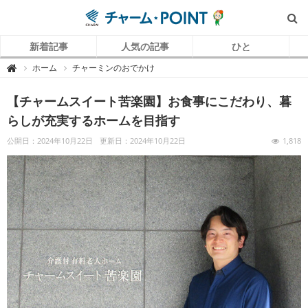
新着記事
人気の記事
ひと
チ
ホーム
チャーミンのおでかけ

ャ
ー
ム
【チャームスイート苦楽園】お食事にこだわり、暮
P
O
I
らしが充実するホームを目指す
N
T
（
公開日：2024年10月22日
更新日：2024年10月22日
1,818
チ
ャ
ー
ム
ポ
イ
ン
ト
）
｜
介
護
で
働
く
リ
ア
ル
を
伝