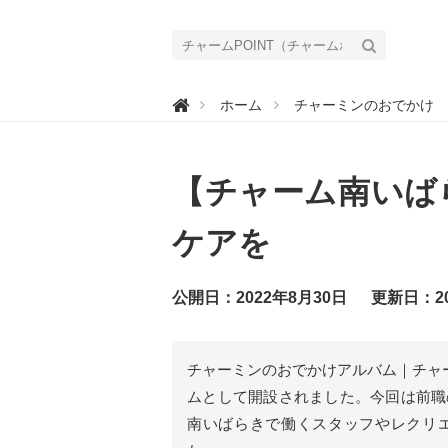
チ

ホーム
チャーミンのおでかけ
ャ
ー
ム
P
O
【チャーム南いば
I
N
T
（
ケアを
チ
ャ
ー
ム
公開日：2022年8月30日
更新日：20
ポ
イ
ン
ト
）
チャーミンのおでかけアルバム｜チャー
｜
介
ムとして開設されました。今回は前職
護
で
南いばらきで働くスタッフやレクリ
働
く