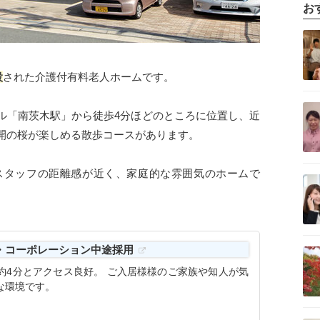
お
記事を読む
設
された介護付有料老人ホームです。
記事を読む
ル「南茨木駅」から徒歩4分ほどのところに位置し、近
開の桜が楽しめる散歩コースがあります。
スタッフの距離感が近く、家庭的な雰囲気のホームで
記事を読む
記事を読む
ア・コーポレーション中途採用
約4分とアクセス良好。 ご入居様様のご家族や知人が気
な環境です。
記事を読む