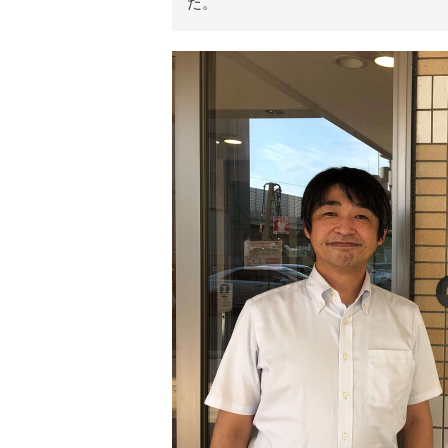
た。
リ
ア
ル
を
伝
え
る
情
報
メ
デ
ィ
ア