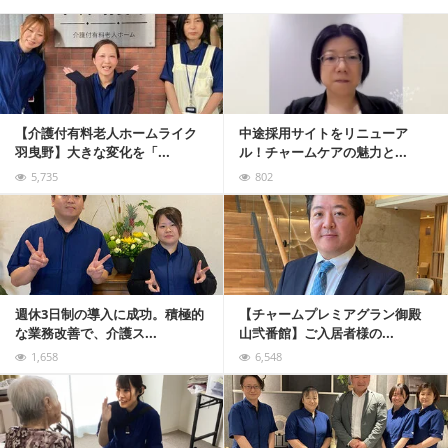
記事を読む
【介護付有料老人ホームライク
中途採用サイトをリニューア
羽曳野】大きな変化を「...
ル！チャームケアの魅力と...
5,735
802
記事を読む
週休3日制の導入に成功。積極的
【チャームプレミアグラン御殿
な業務改善で、介護ス...
山弐番館】ご入居者様の...
1,658
6,548
記事を読む