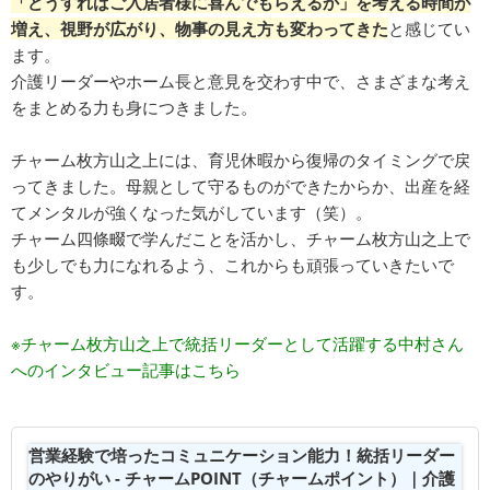
「どうすればご入居者様に喜んでもらえるか」を考える時間が
増え、視野が広がり、物事の見え方も変わってきた
と感じてい
ます。
介護リーダーやホーム長と意見を交わす中で、さまざまな考え
をまとめる力も身につきました。
チャーム枚方山之上には、育児休暇から復帰のタイミングで戻
ってきました。母親として守るものができたからか、出産を経
てメンタルが強くなった気がしています（笑）。
チャーム四條畷で学んだことを活かし、チャーム枚方山之上で
も少しでも力になれるよう、これからも頑張っていきたいで
す。
※チャーム枚方山之上で統括リーダーとして活躍する中村さん
へのインタビュー記事はこちら
営業経験で培ったコミュニケーション能力！統括リーダー
のやりがい - チャームPOINT（チャームポイント）｜介護