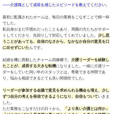
――介護職として成長を感じたエピソードを教えてください。
最初に配属されたホームは、毎日の業務をこなすことで精一杯
でした。
私自身がまだ不慣れだったこともあり、周囲の方たちがサポー
トしてくださり、先回りして対応してくれていました。
少し思
うことがあっても、自信のなさから、なかなか自分の意見を口
に出せずにいた
んです。
結婚を機に異動したチャーム四條畷で、
介護リーダーを経験し
たことが、成長する大きな転機
になりました。一緒に介護リー
ダーをしていた同い年のスタッフとは、尊敬できる仲間であ
り、悩みも相談できるとても良い関係性でした。
リーダーが参加する会議で意見を求められる機会も増え、少し
ずつ自分の考えを発信できるようになり、自信もついて
いきま
した。
ただ業務をこなすだけの日々から、
「より良い介護とは何か」