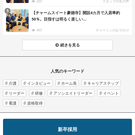
203
スタッフの生の声
む
5
【チャームスイート豪徳寺】開設4カ月で入居率約
50％。目指すは明るく楽しい...
493
チャーミンのおでかけ
続きを見る
人気のキーワード
介護
インタビュー
ホーム長
キャリアステップ
リーダー
研修
アソシエイトリーダー
イベント
看護
資格取得
新卒採用