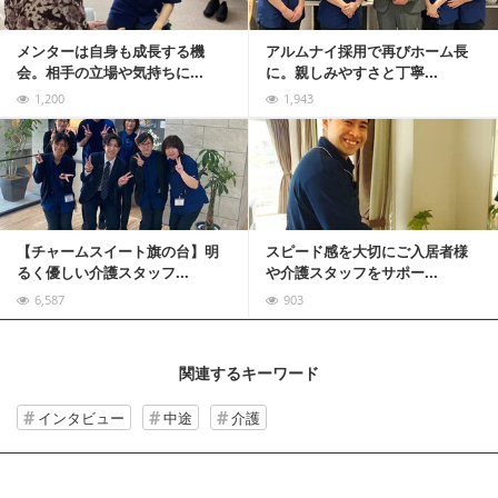
メンターは自身も成長する機
アルムナイ採用で再びホーム長
会。相手の立場や気持ちに...
に。親しみやすさと丁寧...
1,200
1,943
記事を読む
【チャームスイート旗の台】明
スピード感を大切にご入居者様
るく優しい介護スタッフ...
や介護スタッフをサポー...
6,587
903
関連するキーワード
インタビュー
中途
介護