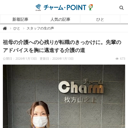
新着記事
人気の記事
ひと
チ
ひと
スタッフの生の声

ャ
ー
ム
祖母の介護への心残りが転職のきっかけに。先輩の
P
O
I
アドバイスを胸に邁進する介護の道
N
T
（
公開日：2026年1月13日
更新日：2026年1月13日
673
チ
ャ
ー
ム
ポ
イ
ン
ト
）
｜
介
護
で
働
く
リ
ア
ル
を
伝