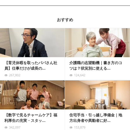
おすすめ
記事を読む
【育児休暇を取ったパパさん社
介護職の志望動機｜書き方のコ
員】仕事だけが成長の...
ツは？状況別に使える...
267,802
124,642
記事を読む
【数字で見るチャームケア】福
住宅手当・引っ越し準備金｜地
利厚生の充実・スタッ...
方出身者や異動者に好...
342,097
153,879