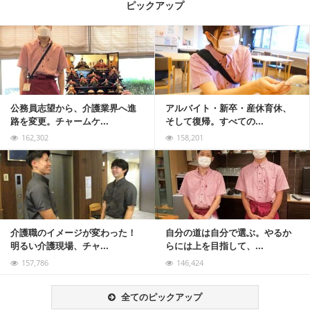
ピックアップ
記事を読む
公務員志望から、介護業界へ進
アルバイト・新卒・産休育休、
路を変更。チャームケ...
そして復帰。すべての...
162,302
158,201
記事を読む
介護職のイメージが変わった！
自分の道は自分で選ぶ。やるか
明るい介護現場、チャ...
らには上を目指して、...
157,786
146,424
全てのピックアップ