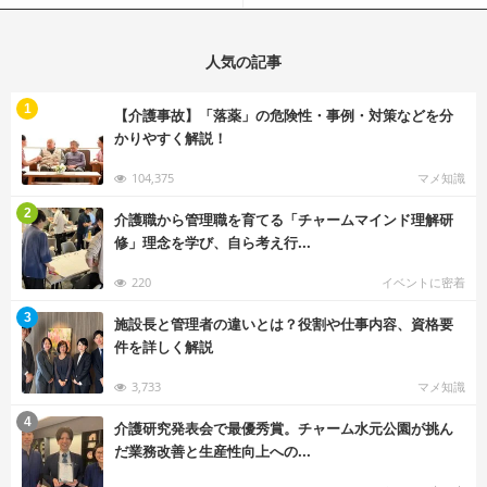
人気の記事
む
1
【介護事故】「落薬」の危険性・事例・対策などを分
かりやすく解説！
104,375
マメ知識
む
2
介護職から管理職を育てる「チャームマインド理解研
修」理念を学び、自ら考え行...
220
イベントに密着
む
3
施設長と管理者の違いとは？役割や仕事内容、資格要
件を詳しく解説
3,733
マメ知識
む
4
介護研究発表会で最優秀賞。チャーム水元公園が挑ん
だ業務改善と生産性向上への...