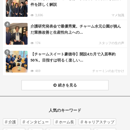
件を詳しく解説
3,696
マメ知識
む
4
介護研究発表会で最優秀賞。チャーム水元公園が挑ん
だ業務改善と生産性向上への...
174
スタッフの生の声
む
5
【チャームスイート豪徳寺】開設4カ月で入居率約
50％。目指すは明るく楽しい...
469
チャーミンのおでかけ
続きを見る
人気のキーワード
介護
インタビュー
ホーム長
キャリアステップ