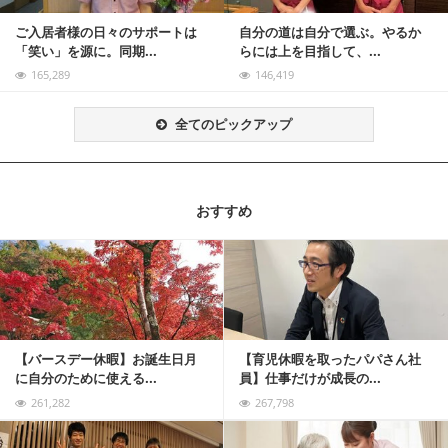
ご入居者様の日々のサポートは
自分の道は自分で選ぶ。やるか
「笑い」を源に。同期...
らには上を目指して、...
165,289
146,419
全てのピックアップ
おすすめ
記事を読む
【バースデー休暇】お誕生日月
【育児休暇を取ったパパさん社
に自分のために使える...
員】仕事だけが成長の...
261,282
267,798
記事を読む