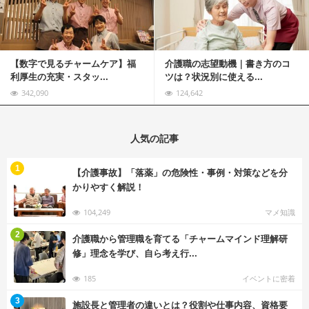
【数字で見るチャームケア】福
介護職の志望動機｜書き方のコ
利厚生の充実・スタッ...
ツは？状況別に使える...
342,090
124,642
人気の記事
む
1
【介護事故】「落薬」の危険性・事例・対策などを分
かりやすく解説！
104,249
マメ知識
む
2
介護職から管理職を育てる「チャームマインド理解研
修」理念を学び、自ら考え行...
185
イベントに密着
む
3
施設長と管理者の違いとは？役割や仕事内容、資格要