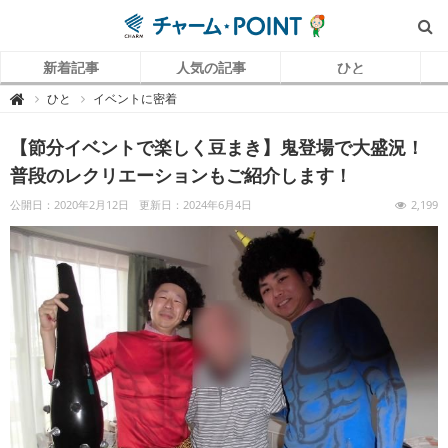
新着記事
人気の記事
ひと
チ
ひと
イベントに密着

ャ
ー
ム
【節分イベントで楽しく豆まき】鬼登場で大盛況！
P
O
I
普段のレクリエーションもご紹介します！
N
T
（
公開日：2020年2月12日
更新日：2024年6月4日
2,199
チ
ャ
ー
ム
ポ
イ
ン
ト
）
｜
介
護
で
働
く
リ
ア
ル
を
伝