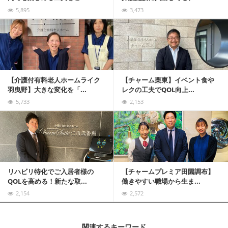
5,895
3,473
記事を読む
【介護付有料老人ホームライク
【チャーム栗東】イベント食や
羽曳野】大きな変化を「...
レクの工夫でQOL向上...
5,733
2,153
記事を読む
リハビリ特化でご入居者様の
【チャームプレミア田園調布】
QOLを高める！新たな取...
働きやすい職場から生ま...
2,154
2,572
関連するキーワード