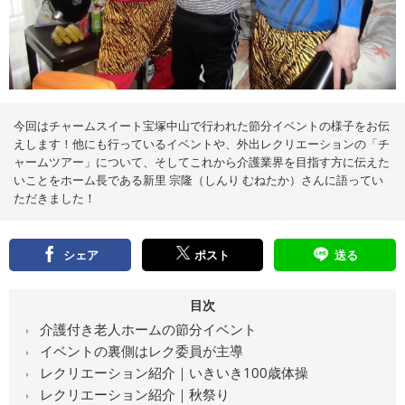
え
る
情
報
メ
デ
ィ
ア
今回はチャームスイート宝塚中山で行われた節分イベントの様子をお伝
えします！他にも行っているイベントや、外出レクリエーションの「チ
ャームツアー」について、そしてこれから介護業界を目指す方に伝えた
いことをホーム長である新里 宗隆（しんり むねたか）さんに語ってい
ただきました！
シェア
ポスト
送る
目次
介護付き老人ホームの節分イベント
イベントの裏側はレク委員が主導
レクリエーション紹介｜いきいき100歳体操
レクリエーション紹介｜秋祭り