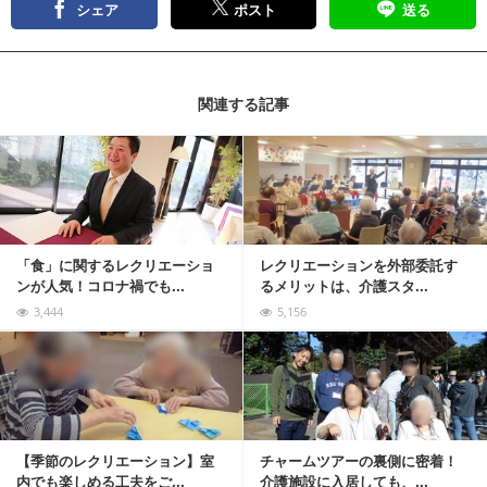
シェア
ポスト
送る
関連する記事
記事を読む
「食」に関するレクリエーショ
レクリエーションを外部委託す
ンが人気！コロナ禍でも...
るメリットは、介護スタ...
3,444
5,156
記事を読む
【季節のレクリエーション】室
チャームツアーの裏側に密着！
内でも楽しめる工夫をご...
介護施設に入居しても、...