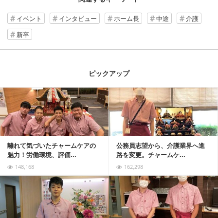
イベント
インタビュー
ホーム長
中途
介護
新卒
ピックアップ
記事を読む
離れて気づいたチャームケアの
公務員志望から、介護業界へ進
魅力！労働環境、評価...
路を変更。チャームケ...
148,168
162,298
記事を読む