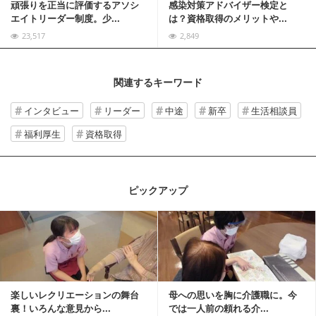
頑張りを正当に評価するアソシ
感染対策アドバイザー検定と
エイトリーダー制度。少...
は？資格取得のメリットや...
23,517
2,849
関連するキーワード
インタビュー
リーダー
中途
新卒
生活相談員
福利厚生
資格取得
ピックアップ
記事を読む
楽しいレクリエーションの舞台
母への思いを胸に介護職に。今
裏！いろんな意見から...
では一人前の頼れる介...