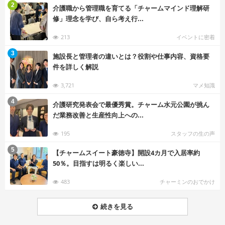
む
2
介護職から管理職を育てる「チャームマインド理解研
修」理念を学び、自ら考え行...
213
イベントに密着
む
3
施設長と管理者の違いとは？役割や仕事内容、資格要
件を詳しく解説
3,721
マメ知識
む
4
介護研究発表会で最優秀賞。チャーム水元公園が挑ん
だ業務改善と生産性向上への...
195
スタッフの生の声
む
5
【チャームスイート豪徳寺】開設4カ月で入居率約
50％。目指すは明るく楽しい...
483
チャーミンのおでかけ
続きを見る