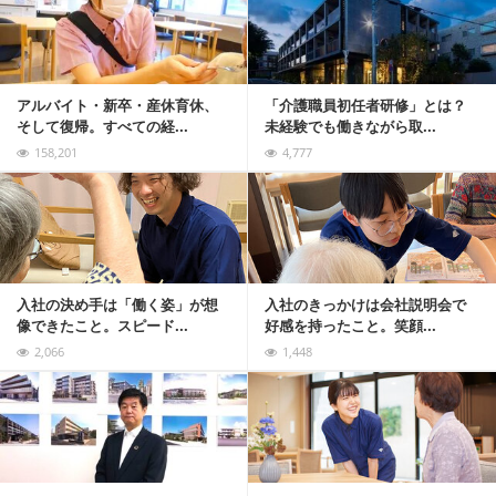
アルバイト・新卒・産休育休、
「介護職員初任者研修」とは？
そして復帰。すべての経...
未経験でも働きながら取...
158,201
4,777
記事を読む
入社の決め手は「働く姿」が想
入社のきっかけは会社説明会で
像できたこと。スピード...
好感を持ったこと。笑顔...
2,066
1,448
記事を読む