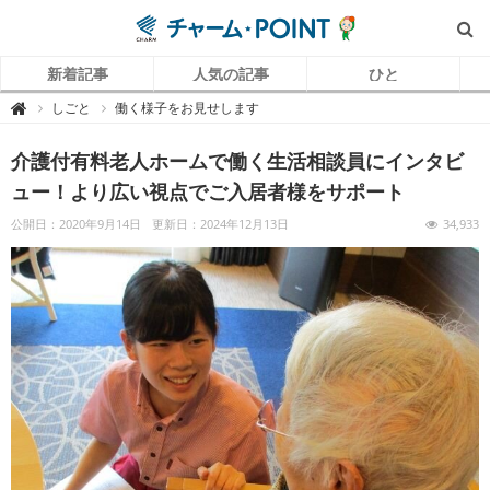
新着記事
人気の記事
ひと
チ
しごと
働く様子をお見せします

ャ
ー
ム
介護付有料老人ホームで働く生活相談員にインタビ
P
O
I
ュー！より広い視点でご入居者様をサポート
N
T
（
公開日：2020年9月14日
更新日：2024年12月13日
34,933
チ
ャ
ー
ム
ポ
イ
ン
ト
）
｜
介
護
で
働
く
リ
ア
ル
を
伝