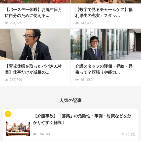
【バースデー休暇】お誕生日月
【数字で見るチャームケア】福
に自分のために使える...
利厚生の充実・スタッ...
261,285
342,095
記事を読む
【育児休暇を取ったパパさん社
介護スタッフの評価・昇給・昇
員】仕事だけが成長の...
格って？頑張りや能力...
267,799
161,682
人気の記事
む
1
【介護事故】「落薬」の危険性・事例・対策などを分
かりやすく解説！
104,341
マメ知識