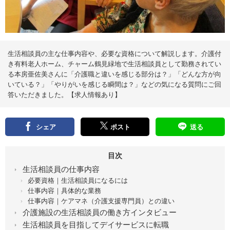
え
る
情
報
メ
デ
ィ
ア
生活相談員の主な仕事内容や、必要な資格について解説します。介護付
き有料老人ホーム、チャーム鶴見緑地で生活相談員として勤務されてい
る本房亜佐美さんに「介護職と違いを感じる部分は？」「どんな方が向
いている？」「やりがいを感じる瞬間は？」などの気になる質問にご回
答いただきました。【求人情報あり】
シェア
ポスト
送る
目次
生活相談員の仕事内容
必要資格｜生活相談員になるには
仕事内容｜具体的な業務
仕事内容｜ケアマネ（介護支援専門員）との違い
介護施設の生活相談員の働き方インタビュー
生活相談員を目指してデイサービスに転職