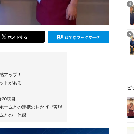
記事を読む
4
記事を読む
5
ポストする
はてなブックマーク
感アップ！
ットがある
ピ
記事を読む
20項目
ホームとの連携のおかげで実現
ムとの一体感
記事を読む