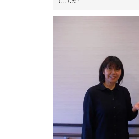
しました！
リ
ア
ル
を
伝
え
る
情
報
メ
デ
ィ
ア