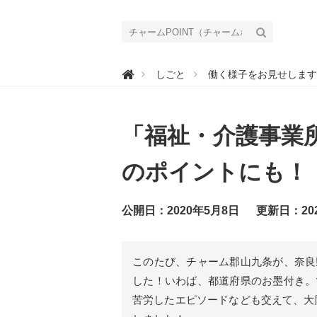
チ

しごと
働く様子をお見せします
ャ
ー
ム
P
O
「福祉・介護事業
I
N
T
（
のポイントにも！
チ
ャ
ー
ム
公開日：2020年5月8日
更新日：20
ポ
イ
ン
ト
）
このたび、チャーム郡山九条が、奈良
｜
介
した！いわば、都道府県のお墨付き。
護
で
苦労したエピソードなども交えて、大
働
く