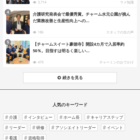
3,714
マメ知識
む
4
介護研究発表会で最優秀賞。チャーム水元公園が挑ん
だ業務改善と生産性向上への...
186
スタッフの生の声
む
5
【チャームスイート豪徳寺】開設4カ月で入居率約
50％。目指すは明るく楽しい...
479
チャーミンのおでかけ
続きを見る
人気のキーワード
介護
インタビュー
ホーム長
キャリアステップ
リーダー
研修
アソシエイトリーダー
イベント
看護
資格取得