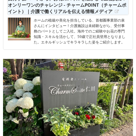
オンリーワンのチャレンジ - チャームPOINT（チャームポ
イント）｜介護で働くリアルを伝える情報メディア
ホームの植栽や美化を担当している、首都圏事業部の泉
さんにインタビュー！介護施設は未経験ながら、受付事
務のパートとしてご入社。海外でのご経験やお花の専門
知識・スキルを活かして、59歳で正社員登用となりまし
た。エネルギッシュでキラキラした姿をご紹介します。