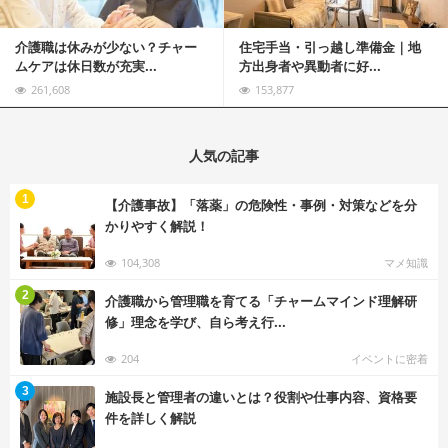
介護職は休みが少ない？チャー
住宅手当・引っ越し準備金｜地
ムケアは休日数が充実...
方出身者や異動者に好...
261,608
153,877
人気の記事
む
1
【介護事故】「落薬」の危険性・事例・対策などを分
かりやすく解説！
104,308
マメ知識
む
2
介護職から管理職を育てる「チャームマインド理解研
修」理念を学び、自ら考え行...
204
イベントに密着
む
3
施設長と管理者の違いとは？役割や仕事内容、資格要
件を詳しく解説