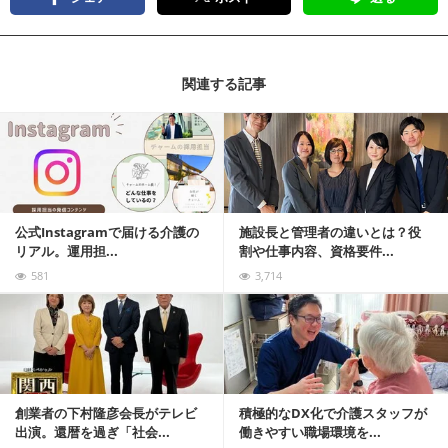
関連する記事
記事を読む
公式Instagramで届ける介護の
施設長と管理者の違いとは？役
リアル。運用担...
割や仕事内容、資格要件...
581
3,714
記事を読む
創業者の下村隆彦会長がテレビ
積極的なDX化で介護スタッフが
出演。還暦を過ぎ「社会...
働きやすい職場環境を...