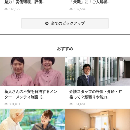
魅力！労働環境、評価...
「天職」に！ご入居者...
148,172
137,584
全てのピックアップ
おすすめ
記事を読む
新人さんの不安を解消するメン
介護スタッフの評価・昇給・昇
ター・メンティ制度【...
格って？頑張りや能力...
301,011
161,681
記事を読む