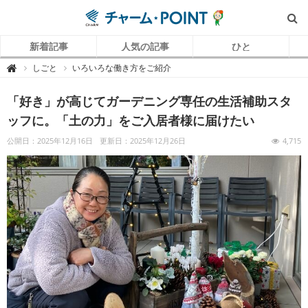
新着記事
人気の記事
ひと
チ
しごと
いろいろな働き方をご紹介

ャ
ー
ム
「好き」が高じてガーデニング専任の生活補助スタ
P
O
I
ッフに。「土の力」をご入居者様に届けたい
N
T
（
公開日：2025年12月16日
更新日：2025年12月26日
4,715
チ
ャ
ー
ム
ポ
イ
ン
ト
）
｜
介
護
で
働
く
リ
ア
ル
を
伝