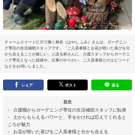
え
る
情
報
メ
デ
ィ
ア
チャームスイート仁川で働く林史（はやし ふみ）さんは、ガーデニン
グ専任の生活補助スタッフです。「ご入居者様とお花が咲いた喜びを分
かち合えることが嬉しい」と語る林さんに、介護スタッフからガーデニ
ング専任となった経緯や、仕事のやりがい、ご入居者様とのエピソード
などをお伺いしました。
シェア
ポスト
送る
目次
介護職からガーデニング専任の生活補助スタッフに転身
土からもらえるパワーと、手をかければ応えてくれると
ころが魅力
お花が咲いた喜びをご入居者様と分かち合える