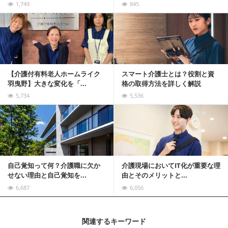
1,749
845
記事を読む
【介護付有料老人ホームライク
スマート介護士とは？役割と資
羽曳野】大きな変化を「...
格の取得方法を詳しく解説
5,734
5,536
記事を読む
自己覚知って何？介護職に欠か
介護現場においてIT化が重要な理
せない理由と自己覚知を...
由とそのメリットと...
6,687
6,056
関連するキーワード