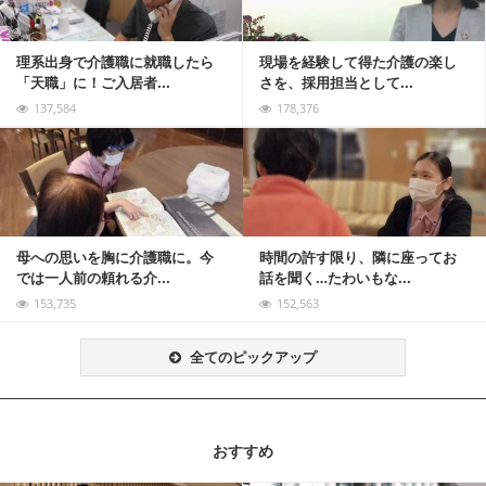
理系出身で介護職に就職したら
現場を経験して得た介護の楽し
「天職」に！ご入居者...
さを、採用担当として...
137,584
178,376
記事を読む
母への思いを胸に介護職に。今
時間の許す限り、隣に座ってお
では一人前の頼れる介...
話を聞く…たわいもな...
153,735
152,563
全てのピックアップ
おすすめ