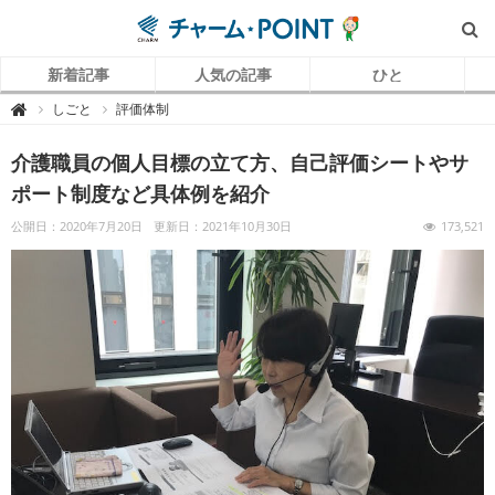
新着記事
人気の記事
ひと
チ
しごと
評価体制

ャ
ー
ム
介護職員の個人目標の立て方、自己評価シートやサ
P
O
I
ポート制度など具体例を紹介
N
T
（
公開日：2020年7月20日
更新日：2021年10月30日
173,521
チ
ャ
ー
ム
ポ
イ
ン
ト
）
｜
介
護
で
働
く
リ
ア
ル
を
伝