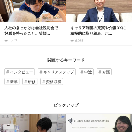
入社のきっかけは会社説明会で
キャリア制度の充実や介護DXに
好感を持ったこと。笑顔...
積極的に取り組み、ホ...
1,447
6,065
関連するキーワード
インタビュー
キャリアステップ
中途
介護
新卒
研修
資格取得
ピックアップ
記事を読む