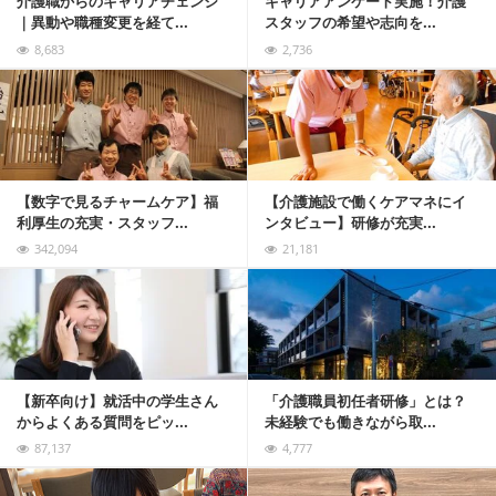
介護職からのキャリアチェンジ
キャリアアンケート実施！介護
｜異動や職種変更を経て...
スタッフの希望や志向を...
8,683
2,736
記事を読む
【数字で見るチャームケア】福
【介護施設で働くケアマネにイ
利厚生の充実・スタッフ...
ンタビュー】研修が充実...
342,094
21,181
記事を読む
【新卒向け】就活中の学生さん
「介護職員初任者研修」とは？
からよくある質問をピッ...
未経験でも働きながら取...
87,137
4,777
記事を読む