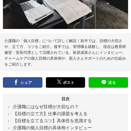
え
る
情
報
メ
デ
ィ
ア
介護職の「個人目標」について詳しく解説！前半では、目標の大切さ
や、立て方、コツをご紹介。後半では、管理職を経験し、現在は教育研
修室・室長代理として活躍されている、萩原成美さんにインタビュー。
チャームケアの個人目標の具体例や、新人さんサポートのための仕組み
をご紹介します。
シェア
ポスト
送る
目次
介護職にはなぜ目標が大切なの？
【目標の立て方】仕事の課題を考える
【目標を立てるコツ】具体性を意識する
介護職の個人目標の具体例インタビュー