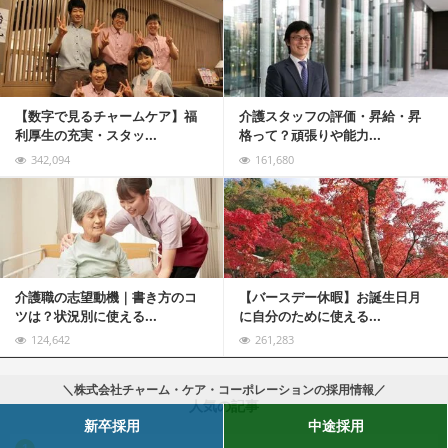
記事を読む
【数字で見るチャームケア】福
介護スタッフの評価・昇給・昇
利厚生の充実・スタッ...
格って？頑張りや能力...
342,094
161,680
記事を読む
介護職の志望動機｜書き方のコ
【バースデー休暇】お誕生日月
ツは？状況別に使える...
に自分のために使える...
124,642
261,283
＼株式会社チャーム・ケア・コーポレーションの採用情報／
人気の記事
新卒採用
中途採用
む