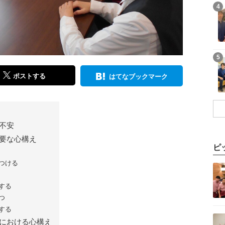
記事を読む
4
記事を読む
5
ポストする
はてなブックマーク
不安
要な心構え
ピ
記事を読む
つける
する
つ
する
記事を読む
における心構え