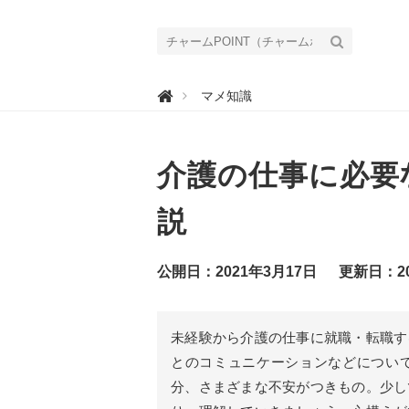
チ

マメ知識
ャ
ー
ム
P
O
介護の仕事に必要
I
N
T
（
説
チ
ャ
ー
ム
公開日：2021年3月17日
更新日：20
ポ
イ
ン
ト
）
未経験から介護の仕事に就職・転職す
｜
介
とのコミュニケーションなどについ
護
で
分、さまざまな不安がつきもの。少し
働
く