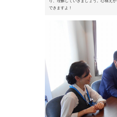
り、理解していきましょう。心構えが
リ
ア
できますよ！
ル
を
伝
え
る
情
報
メ
デ
ィ
ア