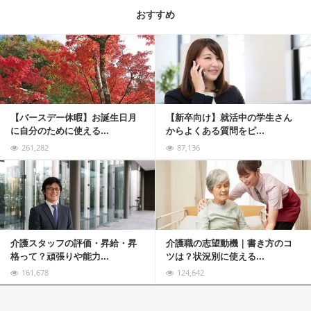
おすすめ
記事を読む
【バースデー休暇】お誕生日月
【新卒向け】就活中の学生さん
に自分のために使える...
からよくある質問をピ...
261,282
87,136
記事を読む
介護スタッフの評価・昇給・昇
介護職の志望動機｜書き方のコ
格って？頑張りや能力...
ツは？状況別に使える...
161,678
124,642