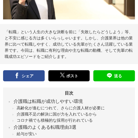
え
る
情
報
メ
デ
ィ
ア
「転職」という人生の大きな決断を前に「失敗したらどうしよう」等、
と不安に感じる方は多くいらっしゃいます。しかし、介護業界は他の業
界に比べて転職しやすく、成功している先輩がたくさん活躍している業
界です。今回は、転職に有利な理由や主な転職の動機、そして先輩の転
職成功エピソードをご紹介します。
シェア
ポスト
送る
目次
介護職は転職が成功しやすい環境
高齢化が進むにつれて、さらに介護人材が必要に
介護職不足の解決に国が力を入れているから
コロナ禍でも積極的な採用が行われている
介護職のよくある転職理由3選
給与が安い