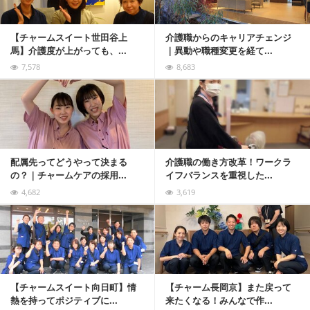
【チャームスイート世田谷上
介護職からのキャリアチェンジ
馬】介護度が上がっても、...
｜異動や職種変更を経て...
7,578
8,683
記事を読む
配属先ってどうやって決まる
介護職の働き方改革！ワークラ
の？｜チャームケアの採用...
イフバランスを重視した...
4,682
3,619
記事を読む
【チャームスイート向日町】情
【チャーム長岡京】また戻って
熱を持ってポジティブに...
来たくなる！みんなで作...