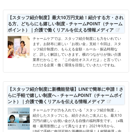
【スタッフ紹介制度】最大10万円支給！紹介する方・され
る方、どちらにも嬉しい制度 - チャームPOINT（チャーム
ポイント）｜介護で働くリアルを伝える情報メディア
チャームケアでは、スタッフ紹介制度にも力をいれてい
ます。お財布に嬉しい「お祝い金」支給！今回は、スタ
ッフ紹介制度の、もらえる金額・ルール・振込時期な
ど、詳しく解説していきます。横のつながりが強い介護
業界だからこそ、「この会社オススメだよ」と言ってい
ただける企業・働く環境を目指していきたいですね。
【スタッフ紹介制度に新機能登場】LINEで簡単に申請！さ
らに手軽で嬉しい制度へ - チャームPOINT（チャームポイ
ント）｜介護で働くリアルを伝える情報メディア
チャームケアが力を入れている「スタッフ紹介制度」。
紹介したスタッフにも、紹介されたご友人にも、最大10
万円の嬉しいお祝い金が入る自慢の福利厚生です。（※職
種・雇用形態によって異なります）2021年9月から、
LINEで手軽に申請可能な新機能が登場！人材開発課・中