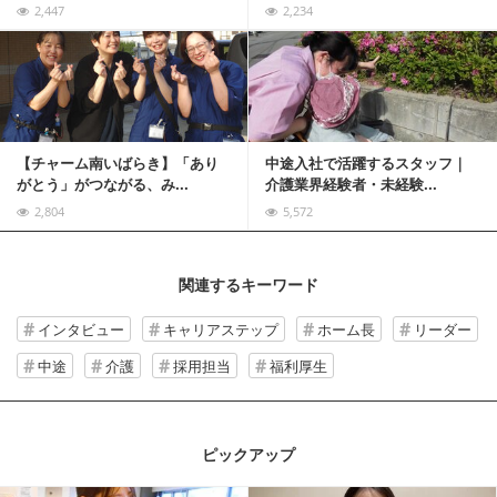
2,447
2,234
記事を読む
【チャーム南いばらき】「あり
中途入社で活躍するスタッフ｜
がとう」がつながる、み...
介護業界経験者・未経験...
2,804
5,572
関連するキーワード
インタビュー
キャリアステップ
ホーム長
リーダー
中途
介護
採用担当
福利厚生
ピックアップ