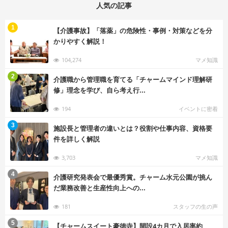
人気の記事
む
1
【介護事故】「落薬」の危険性・事例・対策などを分
かりやすく解説！
104,274
マメ知識
む
2
介護職から管理職を育てる「チャームマインド理解研
修」理念を学び、自ら考え行...
194
イベントに密着
む
3
施設長と管理者の違いとは？役割や仕事内容、資格要
件を詳しく解説
3,703
マメ知識
む
4
介護研究発表会で最優秀賞。チャーム水元公園が挑ん
だ業務改善と生産性向上への...
181
スタッフの生の声
む
5
【チャームスイート豪徳寺】開設4カ月で入居率約