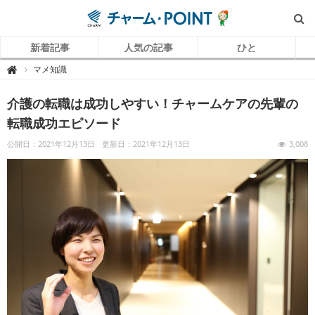
新着記事
人気の記事
ひと
チ
マメ知識

ャ
ー
ム
介護の転職は成功しやすい！チャームケアの先輩の
P
O
I
転職成功エピソード
N
T
（
公開日：2021年12月13日
更新日：2021年12月13日
3,008
チ
ャ
ー
ム
ポ
イ
ン
ト
）
｜
介
護
で
働
く
リ
ア
ル
を
伝