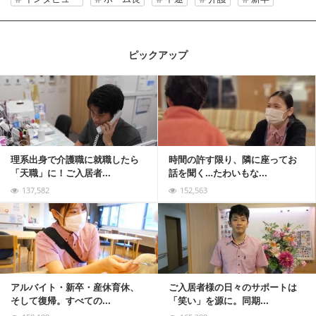
ピックアップ
記事を読む
理系出身で介護職に就職したら
時間の許す限り、隣に座ってお
「天職」に！ご入居者...
話を聞く…たわいもな...
137,582
152,563
記事を読む
アルバイト・新卒・産休育休、
ご入居者様の日々のサポートは
そして復帰。すべての...
「笑い」を源に。同期...