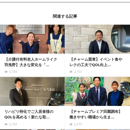
関連する記事
記事を読む
【介護付有料老人ホームライク
【チャーム栗東】イベント食や
羽曳野】大きな変化を「...
レクの工夫でQOL向上...
5,734
2,153
記事を読む
リハビリ特化でご入居者様の
【チャームプレミア田園調布】
QOLを高める！新たな取...
働きやすい職場から生ま...
2,154
2,573