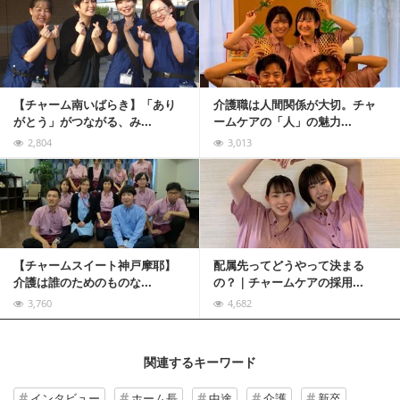
記事を読む
【チャーム南いばらき】「あり
介護職は人間関係が大切。チャ
がとう」がつながる、み...
ームケアの「人」の魅力...
2,804
3,013
記事を読む
【チャームスイート神戸摩耶】
配属先ってどうやって決まる
介護は誰のためのものな...
の？｜チャームケアの採用...
3,760
4,682
関連するキーワード
インタビュー
ホーム長
中途
介護
新卒