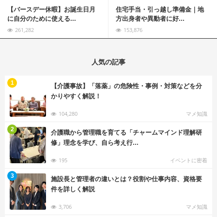
【バースデー休暇】お誕生日月
住宅手当・引っ越し準備金｜地
に自分のために使える...
方出身者や異動者に好...
261,282
153,876
人気の記事
む
1
【介護事故】「落薬」の危険性・事例・対策などを分
かりやすく解説！
104,280
マメ知識
む
2
介護職から管理職を育てる「チャームマインド理解研
修」理念を学び、自ら考え行...
195
イベントに密着
む
3
施設長と管理者の違いとは？役割や仕事内容、資格要
件を詳しく解説
3,706
マメ知識