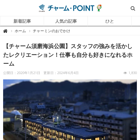
新着記事
人気の記事
ひと
チ
ホーム
チャーミンのおでかけ

ャ
ー
ム
【チャーム須磨海浜公園】スタッフの強みを活かし
P
O
I
たレクリエーション！仕事も自分も好きになれるホ
N
T
ーム
（
チ
ャ
公開日：2020年1月21日
更新日：2024年6月4日
1,830
ー
ム
ポ
イ
ン
ト
）
｜
介
護
で
働
く
リ
ア
ル
を
伝