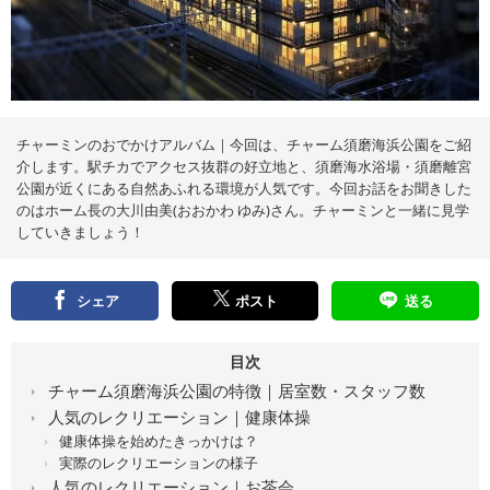
え
る
情
報
メ
デ
ィ
ア
チャーミンのおでかけアルバム｜今回は、チャーム須磨海浜公園をご紹
介します。駅チカでアクセス抜群の好立地と、須磨海水浴場・須磨離宮
公園が近くにある自然あふれる環境が人気です。今回お話をお聞きした
のはホーム長の大川由美(おおかわ ゆみ)さん。チャーミンと一緒に見学
していきましょう！
シェア
ポスト
送る
目次
チャーム須磨海浜公園の特徴｜居室数・スタッフ数
人気のレクリエーション｜健康体操
健康体操を始めたきっかけは？
実際のレクリエーションの様子
人気のレクリエーション｜お茶会