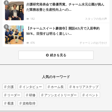
む
4
介護研究発表会で最優秀賞。チャーム水元公園が挑ん
だ業務改善と生産性向上への...
182
スタッフの生の声
む
5
【チャームスイート豪徳寺】開設4カ月で入居率約
50％。目指すは明るく楽しい...
476
チャーミンのおでかけ
続きを見る
人気のキーワード
介護
インタビュー
ホーム長
キャリアステップ
リーダー
研修
アソシエイトリーダー
イベント
看護
資格取得