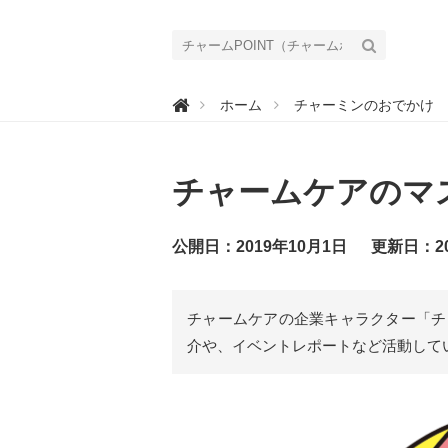
チ

ホーム
チャーミンのおでかけ
ャ
ー
ム
P
O
チャームケアのマ
I
N
T
（
チ
公開日：2019年10月1日
更新日：20
ャ
ー
ム
ポ
イ
チャームケアの企業キャラクター「チ
ン
ト
介や、イベントレポートなど活動して
）
｜
介
護
で
働
く