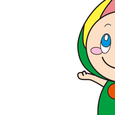
リ
ア
ル
を
伝
え
る
情
報
メ
デ
ィ
ア