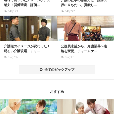
離れて気づいたチャームケアの
介護の仕事の原動力は「誰かの
魅力！労働環境、評価...
役に立ちたい、貢献し...
148,173
140,747
記事を読む
介護職のイメージが変わった！
公務員志望から、介護業界へ進
明るい介護現場、チャ...
路を変更。チャームケ...
157,786
162,301
全てのピックアップ
おすすめ
記事を読む