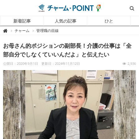
新着記事
人気の記事
ひと
チ
チャーム
管理職の目線

ャ
ー
ム
お母さん的ポジションの副部長！介護の仕事は「全
P
O
I
部自分でしなくていいんだよ」と伝えたい
N
T
（
公開日：2020年9月1日
更新日：2024年11月12日
2,936
チ
ャ
ー
ム
ポ
イ
ン
ト
）
｜
介
護
で
働
く
リ
ア
ル
を
伝