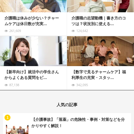
介護職は休みが少ない？チャー
介護職の志望動機｜書き方のコ
ムケアは休日数が充実...
ツは？状況別に使える...
261,609
124,642
記事を読む
【新卒向け】就活中の学生さん
【数字で見るチャームケア】福
からよくある質問をピ...
利厚生の充実・スタッ...
87,138
342,095
人気の記事
む
1
【介護事故】「落薬」の危険性・事例・対策などを分
かりやすく解説！