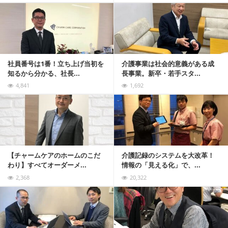
記事を読む
社員番号は1番！立ち上げ当初を
介護事業は社会的意義がある成
知るから分かる、社長...
長事業。新卒・若手スタ...
4,841
1,692
記事を読む
【チャームケアのホームのこだ
介護記録のシステムを大改革！
わり】すべてオーダーメ...
情報の「見える化」で、...
2,368
20,322
記事を読む