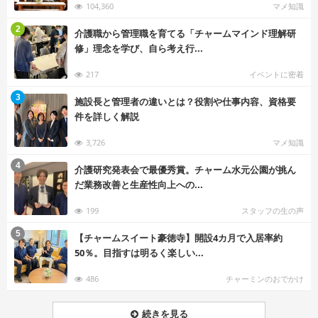
104,360
マメ知識
む
2
介護職から管理職を育てる「チャームマインド理解研
修」理念を学び、自ら考え行...
217
イベントに密着
む
3
施設長と管理者の違いとは？役割や仕事内容、資格要
件を詳しく解説
3,726
マメ知識
む
4
介護研究発表会で最優秀賞。チャーム水元公園が挑ん
だ業務改善と生産性向上への...
199
スタッフの生の声
む
5
【チャームスイート豪徳寺】開設4カ月で入居率約
50％。目指すは明るく楽しい...
486
チャーミンのおでかけ
続きを見る