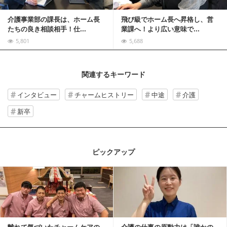
介護事業部の課長は、ホーム長
飛び級でホーム長へ昇格し、営
たちの良き相談相手！仕...
業課へ！より広い意味で...
5,801
5,688
関連するキーワード
インタビュー
チャームヒストリー
中途
介護
新卒
ピックアップ
記事を読む