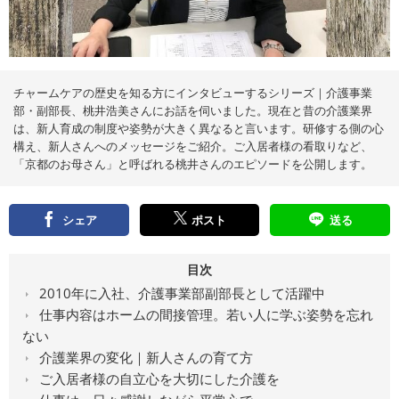
え
る
情
報
メ
デ
ィ
ア
チャームケアの歴史を知る方にインタビューするシリーズ｜介護事業
部・副部長、桃井浩美さんにお話を伺いました。現在と昔の介護業界
は、新人育成の制度や姿勢が大きく異なると言います。研修する側の心
構え、新人さんへのメッセージをご紹介。ご入居者様の看取りなど、
「京都のお母さん」と呼ばれる桃井さんのエピソードを公開します。
シェア
ポスト
送る
目次
2010年に入社、介護事業部副部長として活躍中
仕事内容はホームの間接管理。若い人に学ぶ姿勢を忘れ
ない
介護業界の変化｜新人さんの育て方
ご入居者様の自立心を大切にした介護を