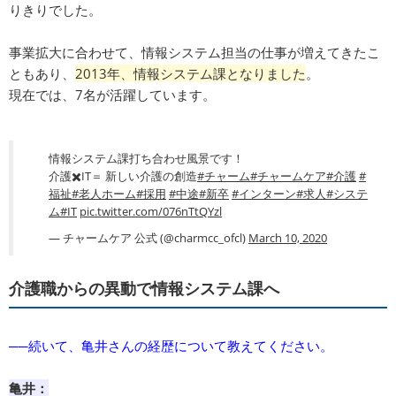
りきりでした。
事業拡大に合わせて、情報システム担当の仕事が増えてきたこ
ともあり、
2013年、情報システム課となりました
。
現在では、7名が活躍しています。
情報システム課打ち合わせ風景です！
介護✖️IT＝ 新しい介護の創造
#チャーム
#チャームケア
#介護
#
福祉
#老人ホーム
#採用
#中途
#新卒
#インターン
#求人
#システ
ム
#IT
pic.twitter.com/076nTtQYzl
— チャームケア 公式 (@charmcc_ofcl)
March 10, 2020
介護職からの異動で情報システム課へ
──続いて、亀井さんの経歴について教えてください。
亀井：