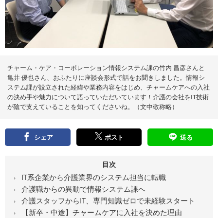
え
る
情
報
メ
デ
ィ
ア
チャーム・ケア・コーポレーション情報システム課の竹内 昌彦さんと
亀井 優也さん、おふたりに座談会形式で話をお聞きしました。情報シ
ステム課が設立された経緯や業務内容をはじめ、チャームケアへの入社
の決め手や魅力について語っていただいています！介護の会社をIT技術
が陰で支えていることを知ってくださいね。（文中敬称略）
シェア
ポスト
送る
目次
IT系企業から介護業界のシステム担当に転職
介護職からの異動で情報システム課へ
介護スタッフからIT、専門知識ゼロで未経験スタート
【新卒・中途】チャームケアに入社を決めた理由