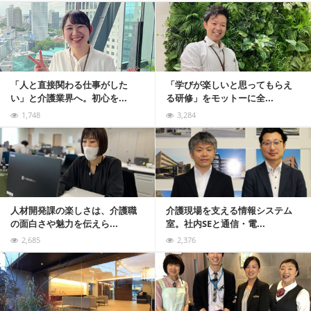
記事を読む
「人と直接関わる仕事がした
「学びが楽しいと思ってもらえ
い」と介護業界へ。初心を...
る研修」をモットーに全...
1,748
3,284
記事を読む
人材開発課の楽しさは、介護職
介護現場を支える情報システム
の面白さや魅力を伝えら...
室。社内SEと通信・電...
2,685
2,376
記事を読む