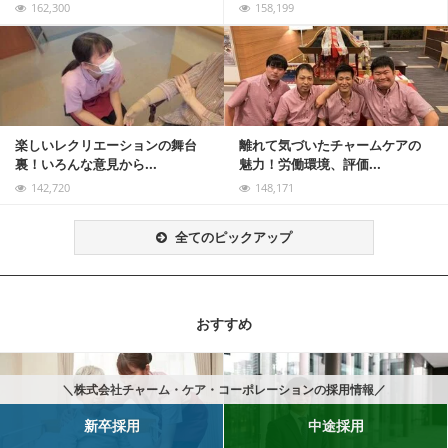
162,300
158,199
記事を読む
楽しいレクリエーションの舞台
離れて気づいたチャームケアの
裏！いろんな意見から...
魅力！労働環境、評価...
142,720
148,171
全てのピックアップ
おすすめ
記事を読む
＼株式会社チャーム・ケア・コーポレーションの採用情報／
新卒採用
中途採用