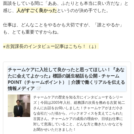
面談をしている間に「ああ、ふたりとも本当に良い方だな」と
感じ、
人がすごく良かった
というのが決め手でした。
仕事は、どんなことをやるかも大切ですが、「誰とやるか」
も、とても重要ですからね。
※古賀課長のインタビュー記事はこちら！（↓）
チャームケアに入社して良かったと思ってほしい！『あな
たに会えてよかった』標語の誕生秘話も公開 - チャーム
POINT（チャームポイント）｜介護で働くリアルを伝える
情報メディア
チャームケアの歴史を知る方にインタビューするシリー
ズ｜今回は2005年入社、総務課の次長を務める古賀 祐二
さんにお話をお伺いしました！チャームケアがまだ小さ
な会社だった頃から、バックオフィスを支えてこられた
古賀さん。チャームケアの成長の理由や、日頃お仕事に
対して意識していること、どんな方と働きたいかなどを
お聞かせいただきました！