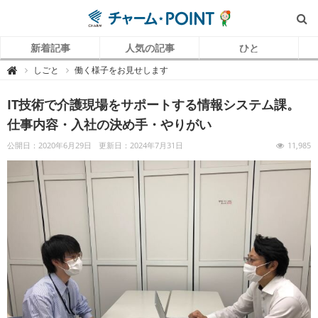
新着記事
人気の記事
ひと
チ
しごと
働く様子をお見せします

ャ
ー
ム
IT技術で介護現場をサポートする情報システム課。
P
O
I
仕事内容・入社の決め手・やりがい
N
T
（
公開日：2020年6月29日
更新日：2024年7月31日
11,985
チ
ャ
ー
ム
ポ
イ
ン
ト
）
｜
介
護
で
働
く
リ
ア
ル
を
伝