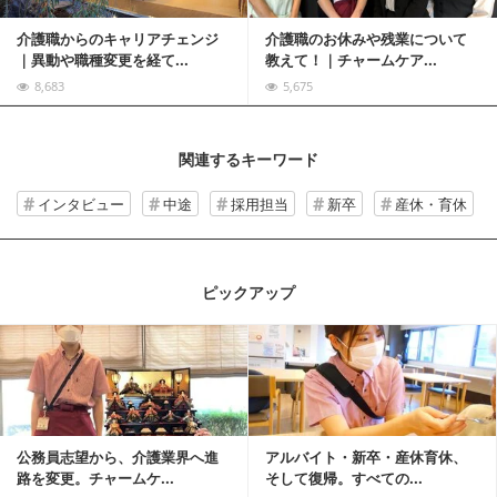
介護職からのキャリアチェンジ
介護職のお休みや残業について
｜異動や職種変更を経て...
教えて！｜チャームケア...
8,683
5,675
関連するキーワード
インタビュー
中途
採用担当
新卒
産休・育休
ピックアップ
記事を読む
公務員志望から、介護業界へ進
アルバイト・新卒・産休育休、
路を変更。チャームケ...
そして復帰。すべての...