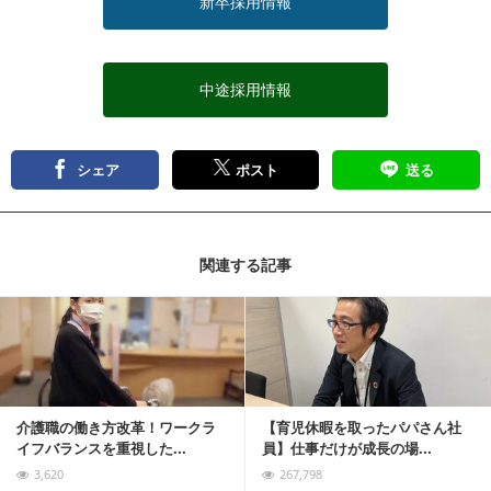
新卒採用情報
中途採用情報
シェア
ポスト
送る
関連する記事
記事を読む
介護職の働き方改革！ワークラ
【育児休暇を取ったパパさん社
イフバランスを重視した...
員】仕事だけが成長の場...
3,620
267,798