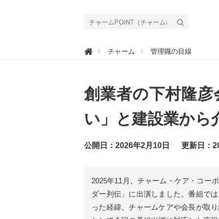
チ

チャーム
管理職の目線
ャ
ー
ム
P
O
創業者の下村隆彦
I
N
T
（
い」と建設業から
チ
ャ
ー
ム
公開日：2026年2月10日
更新日：20
ポ
イ
ン
ト
）
2025年11月、チャーム・ケア・コ
｜
介
ダー列伝」に出演しました。番組では
護
で
った経緯、チャームケアや会長が取り
働
く