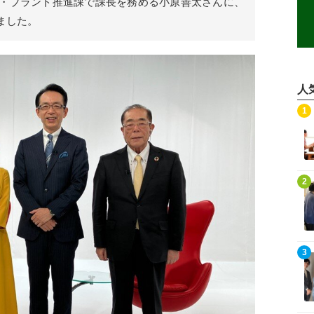
・ブランド推進課で課長を務める小原善太さんに、
ました。
人
記事を読む
1
記事を読む
2
記事を読む
3