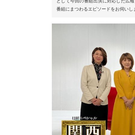
として今回の番組出演に対応した広報
リ
ア
番組にまつわるエピソードをお伺いし
ル
を
伝
え
る
情
報
メ
デ
ィ
ア