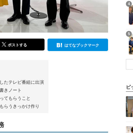
記事を読む
4
記事を読む
5
ポストする
はてなブックマーク
したテレビ番組に出演
ピ
書きノート
記事を読む
ってもらうこと
もらうきっかけ作り
務
記事を読む