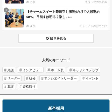
200
スタッフの生の声
む
5
【チャームスイート豪徳寺】開設4カ月で入居率約
50％。目指すは明るく楽しい...
489
チャーミンのおでかけ
続きを見る
人気のキーワード
介護
インタビュー
ホーム長
キャリアステップ
リーダー
研修
アソシエイトリーダー
イベント
看護
資格取得
新卒採用