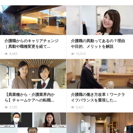
記事を読む
介護職からのキャリアチェンジ
介護職の異動ってあるの？理由
｜異動や職種変更を経て...
や目的、メリットを解説
8,683
10,010
記事を読む
【異業種から・介護業界内か
介護職の働き方改革！ワークラ
ら】チャームケアへの転職...
イフバランスを重視した...
3,535
3,621
記事を読む