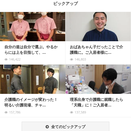
ピックアップ
記事を読む
自分の道は自分で選ぶ。やるか
おばあちゃん子だったことで介
らには上を目指して、...
護職に。ご入居者様に...
146,422
146,803
記事を読む
介護職のイメージが変わった！
理系出身で介護職に就職したら
明るい介護現場、チャ...
「天職」に！ご入居者...
157,786
137,589
全てのピックアップ