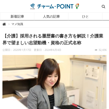
新着記事
人気の記事
ひと
チ
マメ知識

ャ
ー
ム
【介護】採用される履歴書の書き方を解説！介護業
P
O
I
界で望ましい志望動機・資格の正式名称
N
T
（
公開日：2020年1月17日
更新日：2024年6月4日
32,436
チ
ャ
ー
ム
ポ
イ
ン
ト
）
｜
介
護
で
働
く
リ
ア
ル
を
伝