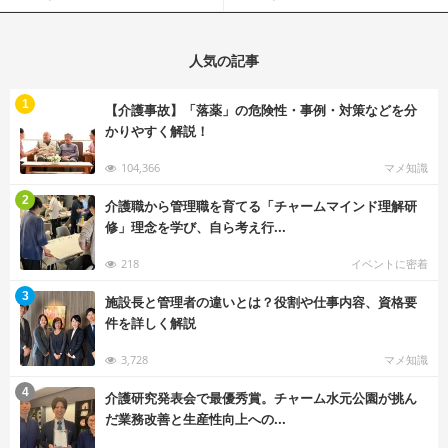
人気の記事
む
1
【介護事故】「落薬」の危険性・事例・対策などを分
かりやすく解説！
104,366
マメ知識
む
2
介護職から管理職を育てる「チャームマインド理解研
修」理念を学び、自ら考え行...
218
イベントに密着
む
3
施設長と管理者の違いとは？役割や仕事内容、資格要
件を詳しく解説
3,728
マメ知識
む
4
介護研究発表会で最優秀賞。チャーム水元公園が挑ん
だ業務改善と生産性向上への...