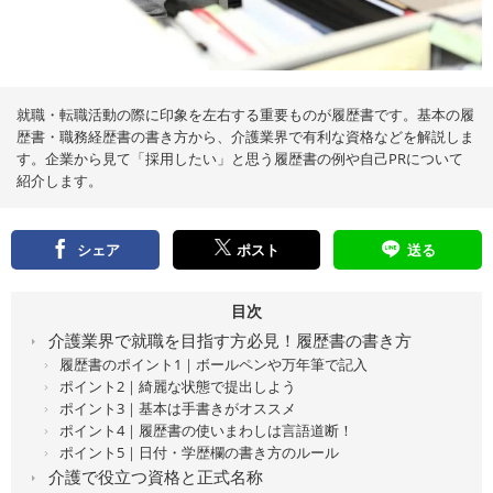
え
る
情
報
メ
デ
ィ
ア
就職・転職活動の際に印象を左右する重要ものが履歴書です。基本の履
歴書・職務経歴書の書き方から、介護業界で有利な資格などを解説しま
す。企業から見て「採用したい」と思う履歴書の例や自己PRについて
紹介します。
シェア
ポスト
送る
目次
介護業界で就職を目指す方必見！履歴書の書き方
履歴書のポイント1｜ボールペンや万年筆で記入
ポイント2｜綺麗な状態で提出しよう
ポイント3｜基本は手書きがオススメ
ポイント4｜履歴書の使いまわしは言語道断！
ポイント5｜日付・学歴欄の書き方のルール
介護で役立つ資格と正式名称