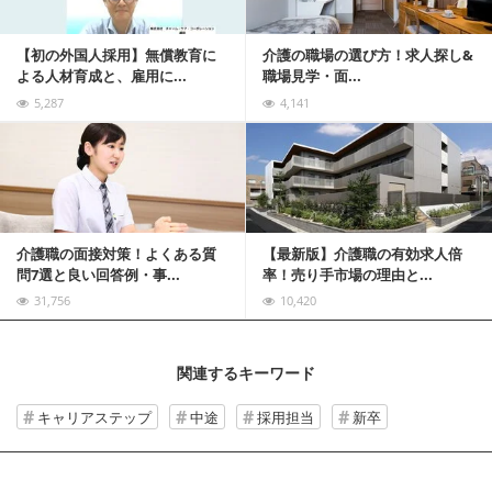
【初の外国人採用】無償教育に
介護の職場の選び方！求人探し&
よる人材育成と、雇用に...
職場見学・面...
5,287
4,141
記事を読む
介護職の面接対策！よくある質
【最新版】介護職の有効求人倍
問7選と良い回答例・事...
率！売り手市場の理由と...
31,756
10,420
関連するキーワード
キャリアステップ
中途
採用担当
新卒