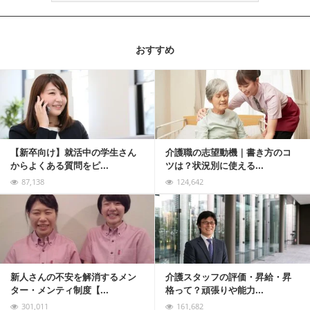
おすすめ
記事を読む
【新卒向け】就活中の学生さん
介護職の志望動機｜書き方のコ
からよくある質問をピ...
ツは？状況別に使える...
87,138
124,642
記事を読む
新人さんの不安を解消するメン
介護スタッフの評価・昇給・昇
ター・メンティ制度【...
格って？頑張りや能力...
301,011
161,682