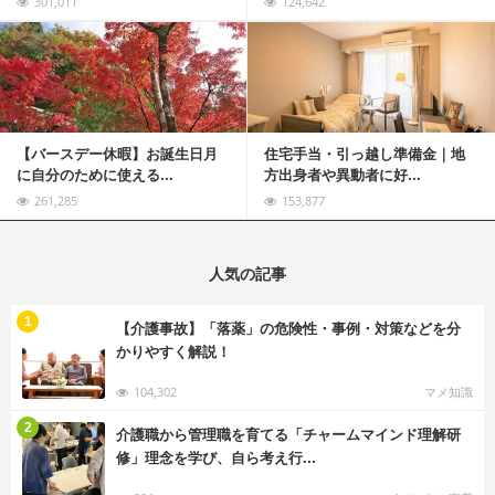
301,011
124,642
記事を読む
【バースデー休暇】お誕生日月
住宅手当・引っ越し準備金｜地
に自分のために使える...
方出身者や異動者に好...
261,285
153,877
人気の記事
む
1
【介護事故】「落薬」の危険性・事例・対策などを分
かりやすく解説！
104,302
マメ知識
む
2
介護職から管理職を育てる「チャームマインド理解研
修」理念を学び、自ら考え行...