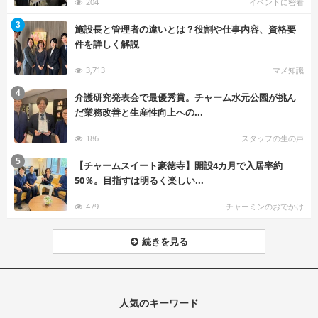
204
イベントに密着
む
3
施設長と管理者の違いとは？役割や仕事内容、資格要
件を詳しく解説
3,713
マメ知識
む
4
介護研究発表会で最優秀賞。チャーム水元公園が挑ん
だ業務改善と生産性向上への...
186
スタッフの生の声
む
5
【チャームスイート豪徳寺】開設4カ月で入居率約
50％。目指すは明るく楽しい...
479
チャーミンのおでかけ
続きを見る
人気のキーワード