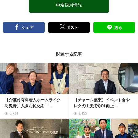
中途採用情報
シェア
ポスト
送る
関連する記事
記事を読む
【介護付有料老人ホームライク
【チャーム栗東】イベント食や
羽曳野】大きな変化を「...
レクの工夫でQOL向上...
5,734
2,155
記事を読む