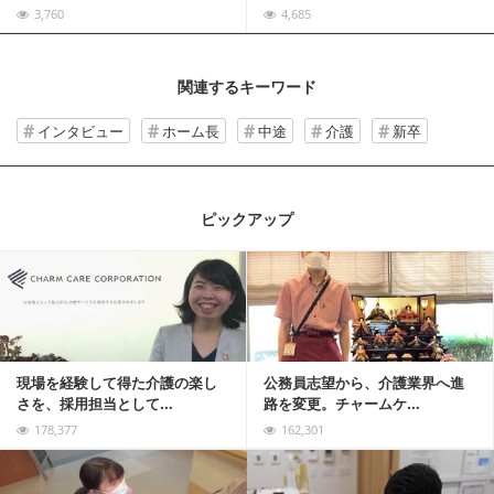
3,760
4,685
関連するキーワード
インタビュー
ホーム長
中途
介護
新卒
ピックアップ
記事を読む
現場を経験して得た介護の楽し
公務員志望から、介護業界へ進
さを、採用担当として...
路を変更。チャームケ...
178,377
162,301
記事を読む