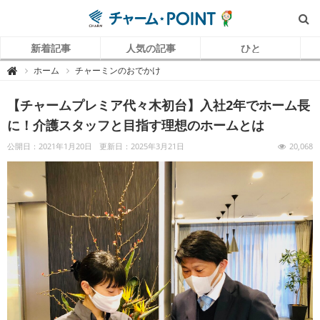
新着記事
人気の記事
ひと
チ
ホーム
チャーミンのおでかけ

ャ
ー
ム
【チャームプレミア代々木初台】入社2年でホーム長
P
O
I
に！介護スタッフと目指す理想のホームとは
N
T
（
公開日：2021年1月20日
更新日：2025年3月21日
20,068
チ
ャ
ー
ム
ポ
イ
ン
ト
）
｜
介
護
で
働
く
リ
ア
ル
を
伝