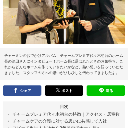
え
る
情
報
メ
デ
ィ
ア
チャーミンのおでかけアルバム｜チャームプレミア代々木初台のホーム
長の池田さんにインタビュー！ホーム長に選ばれたときのお気持ち、こ
れからどんなホームを作っていきたいかなど、熱い想いを語っていただ
きました。スタッフの方への思いがひしひしと伝わってきましたよ。
シェア
ポスト
送る
目次
チャームプレミア代々木初台の特徴｜アクセス・居室数
チャームケアの介護に対する思いに共感して入社
スピード出世！入社から2年以内でホーム長へ