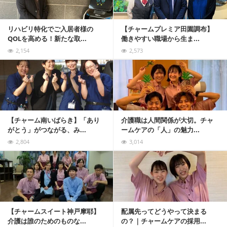
リハビリ特化でご入居者様の
【チャームプレミア田園調布】
QOLを高める！新たな取...
働きやすい職場から生ま...
2,154
2,573
記事を読む
【チャーム南いばらき】「あり
介護職は人間関係が大切。チャ
がとう」がつながる、み...
ームケアの「人」の魅力...
2,804
3,014
記事を読む
【チャームスイート神戸摩耶】
配属先ってどうやって決まる
介護は誰のためのものな...
の？｜チャームケアの採用...