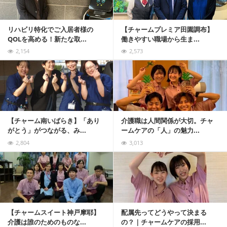
リハビリ特化でご入居者様の
【チャームプレミア田園調布】
QOLを高める！新たな取...
働きやすい職場から生ま...
2,154
2,573
記事を読む
【チャーム南いばらき】「あり
介護職は人間関係が大切。チャ
がとう」がつながる、み...
ームケアの「人」の魅力...
2,804
3,013
記事を読む
【チャームスイート神戸摩耶】
配属先ってどうやって決まる
介護は誰のためのものな...
の？｜チャームケアの採用...