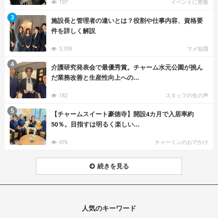
197
イベントに密着
む
3
施設長と管理者の違いとは？役割や仕事内容、資格要
件を詳しく解説
3,709
マメ知識
む
4
介護研究発表会で最優秀賞。チャーム水元公園が挑ん
だ業務改善と生産性向上への...
182
スタッフの生の声
む
5
【チャームスイート豪徳寺】開設4カ月で入居率約
50％。目指すは明るく楽しい...
476
チャーミンのおでかけ
続きを見る
人気のキーワード