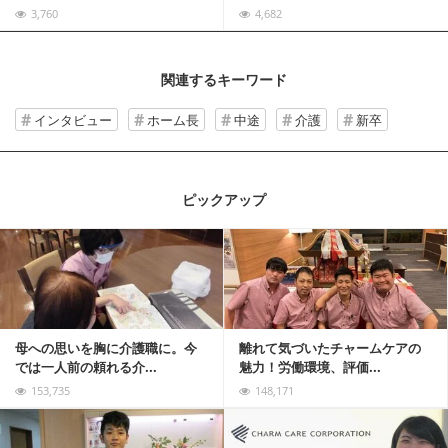
3,760
4,682
関連するキーワード
インタビュー
ホーム長
中途
介護
新卒
ピックアップ
記事を読む
母への思いを胸に介護職に。今
離れて気づいたチャームケアの
では一人前の頼れる介...
魅力！労働環境、評価...
153,735
148,171
記事を読む