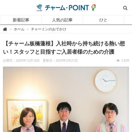
新着記事
人気の記事
ひと
チ
ホーム
チャーミンのおでかけ

ャ
ー
ム
【チャーム板橋蓮根】入社時から持ち続ける熱い想
P
O
I
い！スタッフと目指すご入居者様のための介護
N
T
（
公開日：2020年12月16日
更新日：2025年3月21日
1,639
チ
ャ
ー
ム
ポ
イ
ン
ト
）
｜
介
護
で
働
く
リ
ア
ル
を
伝