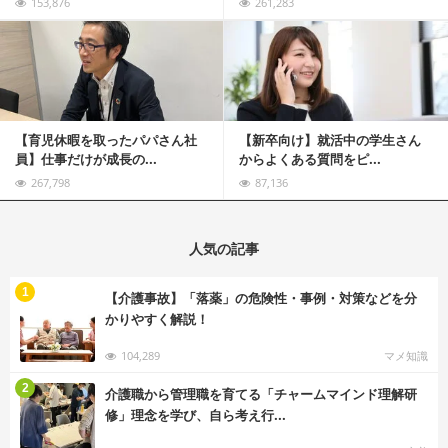
153,876
261,283
記事を読む
【育児休暇を取ったパパさん社
【新卒向け】就活中の学生さん
員】仕事だけが成長の...
からよくある質問をピ...
267,798
87,136
人気の記事
む
1
【介護事故】「落薬」の危険性・事例・対策などを分
かりやすく解説！
104,289
マメ知識
む
2
介護職から管理職を育てる「チャームマインド理解研
修」理念を学び、自ら考え行...