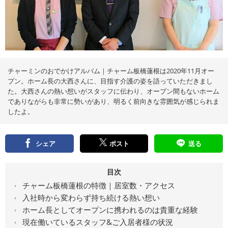
え
る
情
報
メ
デ
ィ
ア
チャーミンのおでかけアルバム｜チャーム板橋蓮根は2020年11月オー
プン。ホーム長の大西さんに、目指す介護の姿を語っていただきまし
た。大西さんの熱い想いがスタッフに伝わり、オープン間もないホーム
でありながらも非常に勢いがあり、明るく前向きな雰囲気が感じられま
したよ。
シェア
ポスト
送る
目次
チャーム板橋蓮根の特徴｜居室数・アクセス
入社時から変わらず持ち続ける熱い想い
ホーム長としてオープンに携われるのは貴重な経験
現在働いているスタッフ&ご入居者様の状況