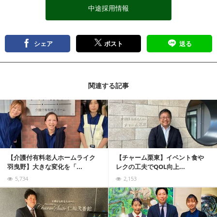
中途採用情報
シェア
ポスト
送る
関連する記事
記事を読む
【介護付有料老人ホームライク
【チャーム栗東】イベント食や
羽曳野】大きな変化を「...
レクの工夫でQOL向上...
5,734
2,153
記事を読む