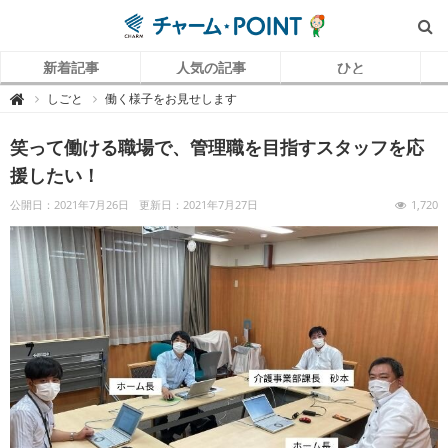
新着記事
人気の記事
ひと
チ
しごと
働く様子をお見せします

ャ
ー
ム
笑って働ける職場で、管理職を目指すスタッフを応
P
O
I
援したい！
N
T
（
公開日：2021年7月26日
更新日：2021年7月27日
1,720
チ
ャ
ー
ム
ポ
イ
ン
ト
）
｜
介
護
で
働
く
リ
ア
ル
を
伝