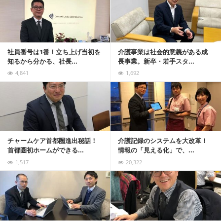
社員番号は1番！立ち上げ当初を
介護事業は社会的意義がある成
知るから分かる、社長...
長事業。新卒・若手スタ...
4,841
1,692
記事を読む
チャームケア首都圏進出秘話！
介護記録のシステムを大改革！
首都圏初ホームができる...
情報の「見える化」で、...
1,517
20,322
記事を読む