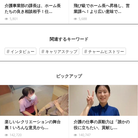
介護事業部の課長は、ホーム長
飛び級でホーム長へ昇格し、営
たちの良き相談相手！仕...
業課へ！より広い意味で...
5,801
5,688
関連するキーワード
インタビュー
キャリアステップ
チャームヒストリー
ピックアップ
記事を読む
楽しいレクリエーションの舞台
介護の仕事の原動力は「誰かの
裏！いろんな意見から...
役に立ちたい、貢献し...
142,720
140,747