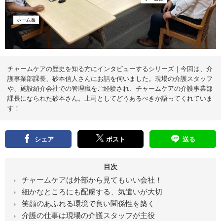
え
る
情
報
メ
デ
ィ
ア
チャームケアの歴史を知る方にインタビューするシリーズ｜今回は、介
護事業部課長、砂本信人さんにお話を伺いました。現場の介護スタッフ
や、施設紹介会社での管理職をご経験され、チャームケアの介護事業部
課長になられた砂本さん。上司としてどうあるべきか語ってくれていま
す！
シェア
ポスト
送る
目次
チャームケアは外部から見てもいい会社！
細かなところにも配慮する、気遣いが大切
笑顔のあふれる環境で良い関係性を築く
介護の仕事は現場の介護スタッフが主役