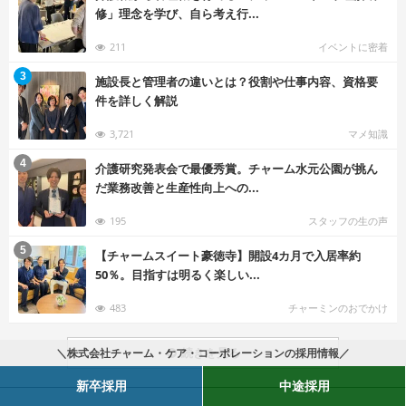
修」理念を学び、自ら考え行...
211
イベントに密着
む
3
施設長と管理者の違いとは？役割や仕事内容、資格要
件を詳しく解説
3,721
マメ知識
む
4
介護研究発表会で最優秀賞。チャーム水元公園が挑ん
だ業務改善と生産性向上への...
195
スタッフの生の声
む
5
【チャームスイート豪徳寺】開設4カ月で入居率約
50％。目指すは明るく楽しい...
483
チャーミンのおでかけ
続きを見る
＼株式会社チャーム・ケア・コーポレーションの採用情報／
新卒採用
中途採用