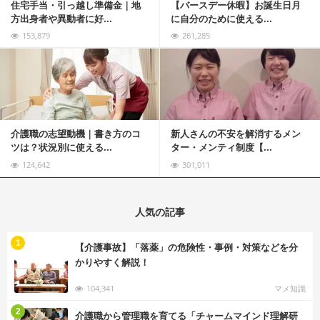
住宅手当・引っ越し準備金｜地
【バースデー休暇】お誕生日月
方出身者や異動者に好...
に自分のために使える...
153,879
261,285
記事を読む
介護職の志望動機｜書き方のコ
新人さんの不安を解消するメン
ツは？状況別に使える...
ター・メンティ制度【...
124,642
301,011
人気の記事
む
1
【介護事故】「落薬」の危険性・事例・対策などを分
かりやすく解説！
104,341
マメ知識
む
2
介護職から管理職を育てる「チャームマインド理解研