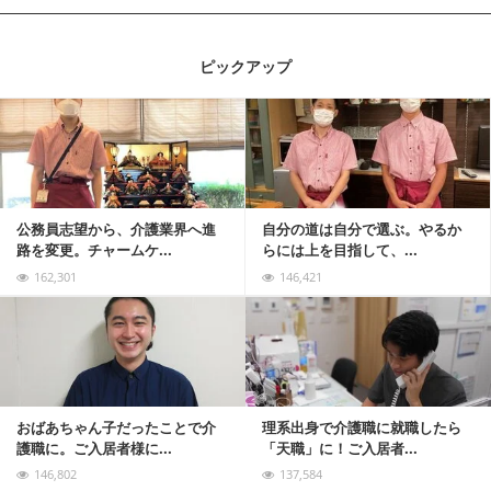
ピックアップ
記事を読む
公務員志望から、介護業界へ進
自分の道は自分で選ぶ。やるか
路を変更。チャームケ...
らには上を目指して、...
162,301
146,421
記事を読む
おばあちゃん子だったことで介
理系出身で介護職に就職したら
護職に。ご入居者様に...
「天職」に！ご入居者...
146,802
137,584