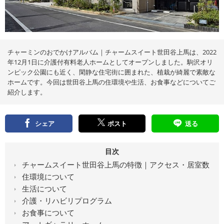
え
る
情
報
メ
デ
ィ
ア
チャーミンのおでかけアルバム｜チャームスイート世田谷上馬は、2022
年12月1日に介護付有料老人ホームとしてオープンしました。駒沢オリ
ンピック公園にも近く、閑静な住宅街に囲まれた、植栽が綺麗で素敵な
ホームです。今回は世田谷上馬の住環境や生活、お食事などについてご
紹介します。
シェア
ポスト
送る
目次
チャームスイート世田谷上馬の特徴｜アクセス・居室数
住環境について
生活について
介護・リハビリプログラム
お食事について