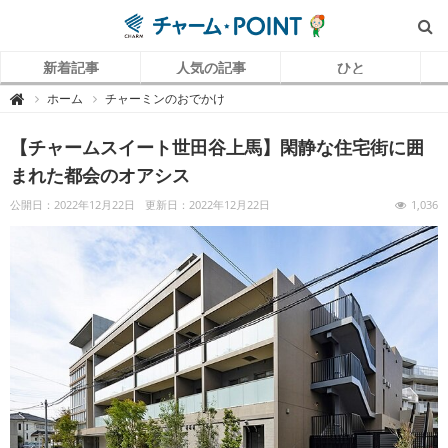
新着記事
人気の記事
ひと
チ
ホーム
チャーミンのおでかけ

ャ
ー
ム
【チャームスイート世田谷上馬】閑静な住宅街に囲
P
O
I
まれた都会のオアシス
N
T
（
公開日：2022年12月22日
更新日：2022年12月22日
1,036
チ
ャ
ー
ム
ポ
イ
ン
ト
）
｜
介
護
で
働
く
リ
ア
ル
を
伝