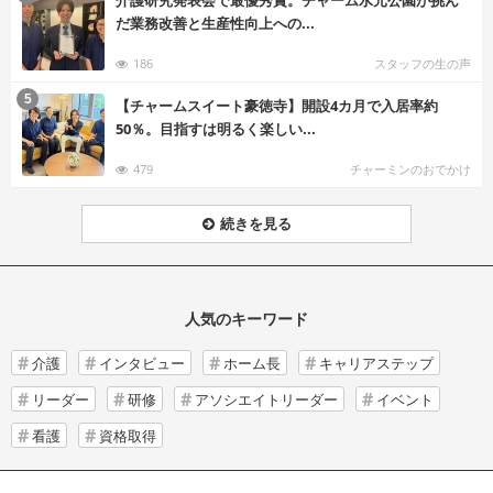
だ業務改善と生産性向上への...
186
スタッフの生の声
む
5
【チャームスイート豪徳寺】開設4カ月で入居率約
50％。目指すは明るく楽しい...
479
チャーミンのおでかけ
続きを見る
人気のキーワード
介護
インタビュー
ホーム長
キャリアステップ
リーダー
研修
アソシエイトリーダー
イベント
看護
資格取得