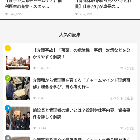
【数字で見るチャームケア】福
【育児休暇を取ったパパさん社
利厚生の充実・スタッ...
員】仕事だけが成長の...
342,095
267,799
人気の記事
む
1
【介護事故】「落薬」の危険性・事例・対策などを分
かりやすく解説！
104,311
マメ知識
む
2
介護職から管理職を育てる「チャームマインド理解研
修」理念を学び、自ら考え行...
204
イベントに密着
む
3
施設長と管理者の違いとは？役割や仕事内容、資格要
件を詳しく解説
3,714
マメ知識
む
4
介護研究発表会で最優秀賞。チャーム水元公園が挑ん